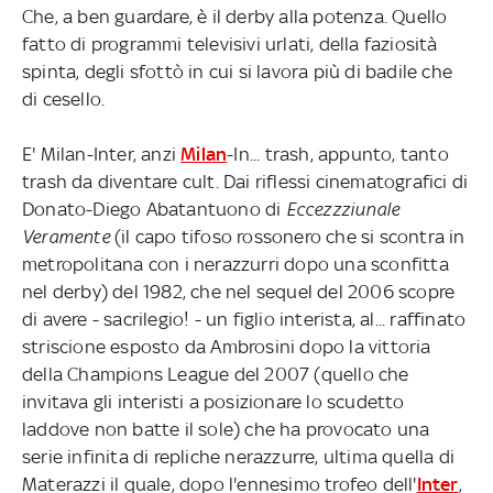
Che, a ben guardare, è il derby alla potenza. Quello
fatto di programmi televisivi urlati, della faziosità
spinta, degli sfottò in cui si lavora più di badile che
di cesello.
E' Milan-Inter, anzi
Milan
-In... trash, appunto, tanto
trash da diventare cult. Dai riflessi cinematografici di
Donato-Diego Abatantuono di
Eccezzziunale
Veramente
(il capo tifoso rossonero che si scontra in
metropolitana con i nerazzurri dopo una sconfitta
nel derby) del 1982, che nel sequel del 2006 scopre
di avere - sacrilegio! - un figlio interista, al... raffinato
striscione esposto da Ambrosini dopo la vittoria
della Champions League del 2007 (quello che
invitava gli interisti a posizionare lo scudetto
laddove non batte il sole) che ha provocato una
serie infinita di repliche nerazzurre, ultima quella di
Materazzi il quale, dopo l'ennesimo trofeo dell'
Inter
,