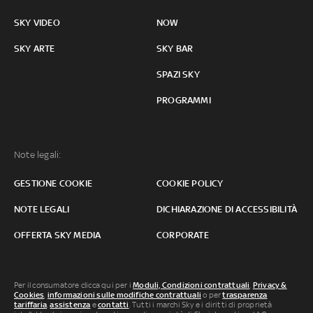
SKY VIDEO
NOW
SKY ARTE
SKY BAR
SPAZI SKY
PROGRAMMI
Note legali:
GESTIONE COOKIE
COOKIE POLICY
NOTE LEGALI
DICHIARAZIONE DI ACCESSIBILITÀ
OFFERTA SKY MEDIA
CORPORATE
Per il consumatore clicca qui per i
Moduli, Condizioni contrattuali
,
Privacy &
Cookies
,
informazioni sulle modifiche contrattuali
o per
trasparenza
tariffaria
,
assistenza
e
contatti
. Tutti i marchi Sky e i diritti di proprietà