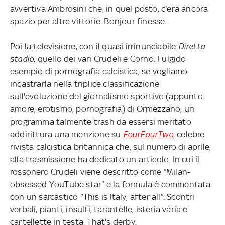
avvertiva Ambrosini che, in quel posto, c'era ancora
spazio per altre vittorie. Bonjour finesse.
Poi la televisione, con il quasi irrinunciabile
Diretta
stadio
, quello dei vari Crudeli e Corno. Fulgido
esempio di pornografia calcistica, se vogliamo
incastrarla nella triplice classificazione
sull'evoluzione del giornalismo sportivo (appunto:
amore, erotismo, pornografia) di Ormezzano, un
programma talmente trash da essersi meritato
addirittura una menzione su
FourFourTwo
, celebre
rivista calcistica britannica che, sul numero di aprile,
alla trasmissione ha dedicato un articolo. In cui il
rossonero Crudeli viene descritto come “Milan-
obsessed YouTube star” e la formula è commentata
con un sarcastico “This is Italy, after all”. Scontri
verbali, pianti, insulti, tarantelle, isteria varia e
cartellette in testa. That's derby.