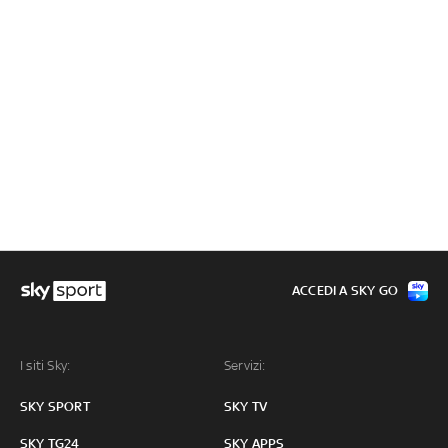
ACCEDI A SKY GO
I siti Sky:
Servizi:
SKY SPORT
SKY TV
SKY TG24
SKY APPS