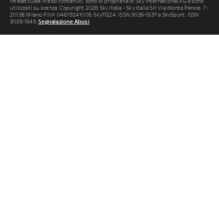
intellettuale in essi contenuti, sono di proprietà di Sky international AG e sono
utilizzati su licenza. Copyright 2026 Sky Italia - Sky Italia Srl Via Monte Penice, 7 -
20138 Milano P.IVA 04619241005. SkyTG24: ISSN 3035-1537 e SkySport: ISSN
3035-1545.
Segnalazione Abusi