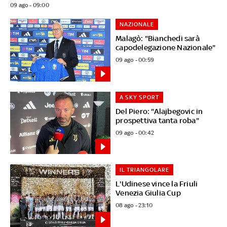
09 ago - 09:00
NAZIONALE
Malagò: "Bianchedi sarà
capodelegazione Nazionale"
09 ago - 00:59
A SKY SPORT
Del Piero: "Alajbegovic in
prospettiva tanta roba"
09 ago - 00:42
IL TRIANGOLARE
L'Udinese vince la Friuli
Venezia Giulia Cup
08 ago - 23:10