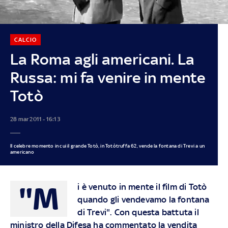
CALCIO
La Roma agli americani. La
Russa: mi fa venire in mente
Totò
28 mar 2011 - 16:13
Il celebre momento in cui il grande Totò, in Totòtruffa 62, vende la fontana di Trevi a un
americano
"M
i è venuto in mente il film di Totò
quando gli vendevamo la fontana
di Trevi". Con questa battuta il
ministro della Difesa ha commentato la vendita