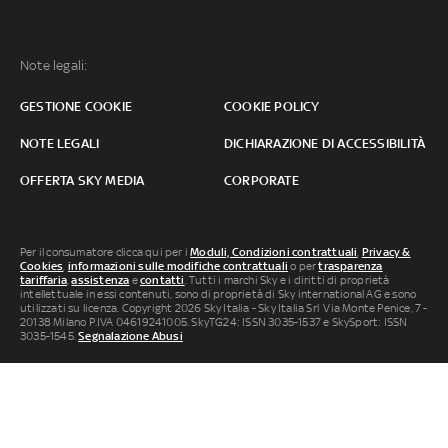
Note legali:
GESTIONE COOKIE
COOKIE POLICY
NOTE LEGALI
DICHIARAZIONE DI ACCESSIBILITÀ
OFFERTA SKY MEDIA
CORPORATE
Per il consumatore clicca qui per i
Moduli, Condizioni contrattuali
,
Privacy &
Cookies
,
informazioni sulle modifiche contrattuali
o per
trasparenza
tariffaria
,
assistenza
e
contatti
. Tutti i marchi Sky e i diritti di proprietà
intellettuale in essi contenuti, sono di proprietà di Sky international AG e sono
utilizzati su licenza. Copyright 2026 Sky Italia - Sky Italia Srl Via Monte Penice, 7 -
20138 Milano P.IVA 04619241005. SkyTG24: ISSN 3035-1537 e SkySport: ISSN
3035-1545.
Segnalazione Abusi