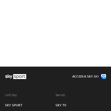
ACCEDI A SKY GO
I siti Sky:
Servizi:
SKY SPORT
SKY TV