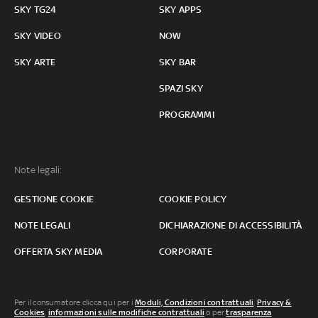
SKY TG24
SKY APPS
SKY VIDEO
NOW
SKY ARTE
SKY BAR
SPAZI SKY
PROGRAMMI
Note legali:
GESTIONE COOKIE
COOKIE POLICY
NOTE LEGALI
DICHIARAZIONE DI ACCESSIBILITÀ
OFFERTA SKY MEDIA
CORPORATE
Per il consumatore clicca qui per i
Moduli, Condizioni contrattuali
,
Privacy &
Cookies
,
informazioni sulle modifiche contrattuali
o per
trasparenza