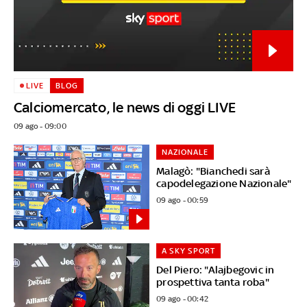
LIVE
BLOG
Calciomercato, le news di oggi LIVE
09 ago - 09:00
NAZIONALE
Malagò: "Bianchedi sarà
capodelegazione Nazionale"
09 ago - 00:59
A SKY SPORT
Del Piero: "Alajbegovic in
prospettiva tanta roba"
09 ago - 00:42