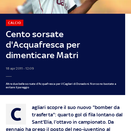
CALCIO
Cento sorsate
d'Acquafresca per
dimenticare Matri
18 apr 2011 - 12:09
Altre due belle sorsate d'Acquafresca per il Cagliari di Donadoni. Non sono bastate a
evitare il pareggio
C
agliari scopre il suo nuovo "bomber da
trasferta": quarto gol di fila lontano dal
Sant'Elia, l'ottavo in campionato. Da
gennaio ha preso il posto del neo-juventino al