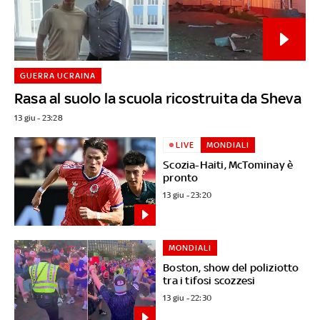
GUERRA UCRAINA
Rasa al suolo la scuola ricostruita da Sheva
13 giu - 23:28
LIVE
MONDIALI
Scozia-Haiti, McTominay è
pronto
13 giu - 23:20
MONDIALI
Boston, show del poliziotto
tra i tifosi scozzesi
13 giu - 22:30