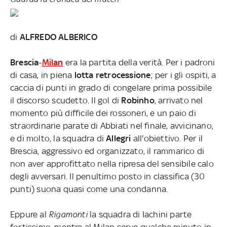
di
ALFREDO ALBERICO
Brescia
-
Milan
era la partita della verità. Per i padroni
di casa, in piena
lotta retrocessione
; per i gli ospiti, a
caccia di punti in grado di congelare prima possibile
il discorso scudetto. Il gol di
Robinho
, arrivato nel
momento più difficile dei rossoneri, e un paio di
straordinarie parate di Abbiati nel finale, avvicinano,
e di molto, la squadra di
Allegri
all'obiettivo. Per il
Brescia, aggressivo ed organizzato, il rammarico di
non aver approfittato nella ripresa del sensibile calo
degli avversari. Il penultimo posto in classifica (30
punti) suona quasi come una condanna.
Eppure al
Rigamonti
la squadra di Iachini parte
fortissimo, mentre al Milan serve qualche minuto in