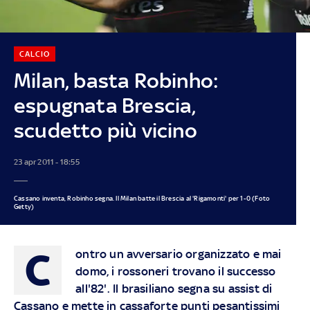
CALCIO
Milan, basta Robinho:
espugnata Brescia,
scudetto più vicino
23 apr 2011 - 18:55
Cassano inventa, Robinho segna. Il Milan batte il Brescia al 'Rigamonti' per 1-0 (Foto
Getty)
C
ontro un avversario organizzato e mai
domo, i rossoneri trovano il successo
all'82'. Il brasiliano segna su assist di
Cassano e mette in cassaforte punti pesantissimi