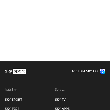
ACCEDI A SKY GO
I siti Sky:
Servizi:
SKY SPORT
SKY TV
SKY TG24
SKY APPS