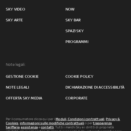
SKY VIDEO
NOW
SKY ARTE
SKY BAR
SPAZI SKY
PROGRAMMI
Note legali:
GESTIONE COOKIE
COOKIE POLICY
NOTE LEGALI
DICHIARAZIONE DI ACCESSIBILITÀ
OFFERTA SKY MEDIA
CORPORATE
Per il consumatore clicca qui per i
Moduli, Condizioni contrattuali
,
Privacy &
Cookies
,
informazioni sulle modifiche contrattuali
o per
trasparenza
tariffaria
,
assistenza
e
contatti
. Tutti i marchi Sky e i diritti di proprietà