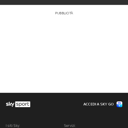
PUBBLICITÀ
ACCEDI A SKY GO
I siti Sky:
Servizi: