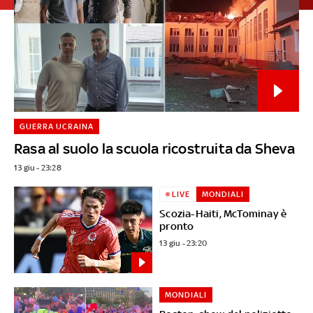
GUERRA UCRAINA
Rasa al suolo la scuola ricostruita da Sheva
13 giu - 23:28
LIVE
MONDIALI
Scozia-Haiti, McTominay è
pronto
13 giu - 23:20
MONDIALI