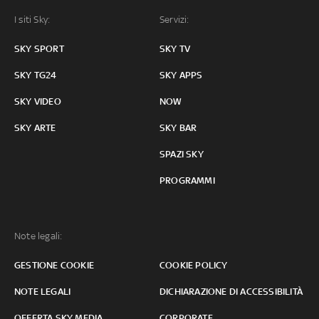
I siti Sky:
Servizi:
SKY SPORT
SKY TV
SKY TG24
SKY APPS
SKY VIDEO
NOW
SKY ARTE
SKY BAR
SPAZI SKY
PROGRAMMI
Note legali:
GESTIONE COOKIE
COOKIE POLICY
NOTE LEGALI
DICHIARAZIONE DI ACCESSIBILITÀ
OFFERTA SKY MEDIA
CORPORATE