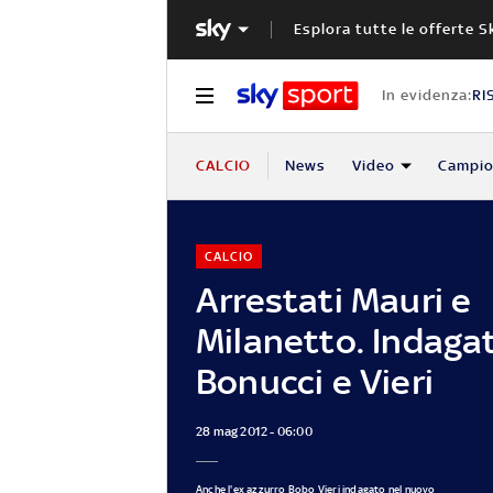
Esplora tutte le offerte S
In evidenza:
RI
CALCIO
News
Video
Campio
CALCIO
Arrestati Mauri e
Milanetto. Indagat
Bonucci e Vieri
28 mag 2012 - 06:00
Anche l'ex azzurro Bobo Vieri indagato nel nuovo