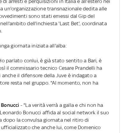
 arresti e perquisizioni in Italia e all'estero nei
 a un'organizzazione transnazionale dedita alle
provvedimenti sono stati emessi dal Gip del
ell'ambito dell'inchiesta 'Last Bet', coordinata
.
unga giornata iniziata all'alba:
Ho parlato conlui, è già stato sentito a Bari, è
osì il commissario tecnico Cesare Prandelli ha
anche il difensore della Juve è indagato a
tore resta nel gruppo. "Al momento, non ha
i Bonucci
- "La verità verrà a galla e chi non ha
 Leonardo Bonucci affida al social network il suo
ta dopo la convulsa giornata nel ritiro di
 ufficializzato che anche lui, come Domenico