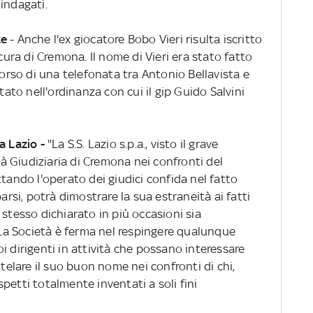
 indagati.
te
- Anche l'ex giocatore Bobo Vieri risulta iscritto
ocura di Cremona. Il nome di Vieri era stato fatto
corso di una telefonata tra Antonio Bellavista e
tato nell'ordinanza con cui il gip Guido Salvini
a Lazio -
"La S.S. Lazio s.p.a., visto il grave
 Giudiziaria di Cremona nei confronti del
ttando l'operato dei giudici confida nel fatto
parsi, potrà dimostrare la sua estraneità ai fatti
 stesso dichiarato in più occasioni sia
a Società è ferma nel respingere qualunque
i dirigenti in attività che possano interessare
utelare il suo buon nome nei confronti di chi,
petti totalmente inventati a soli fini