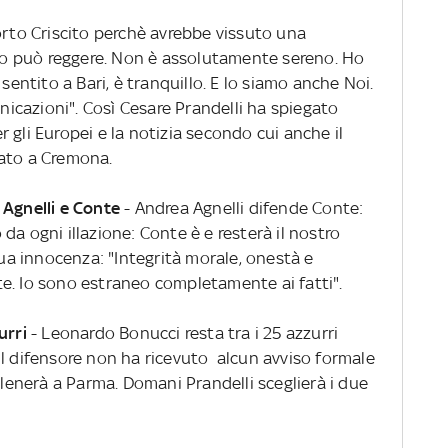
to Criscito perchè avrebbe vissuto una
o può reggere. Non è assolutamente sereno. Ho
 sentito a Bari, è tranquillo. E lo siamo anche Noi.
cazioni". Così Cesare Prandelli ha spiegato
per gli Europei e la notizia secondo cui anche il
gato a Cremona.
 Agnelli e Conte
- Andrea Agnelli difende Conte:
da ogni illazione: Conte è e resterà il nostro
sua innocenza: "Integrità morale, onestà e
e. Io sono estraneo completamente ai fatti".
urri
- Leonardo Bonucci resta tra i 25 azzurri
Il difensore non ha ricevuto alcun avviso formale
allenerà a Parma. Domani Prandelli sceglierà i due