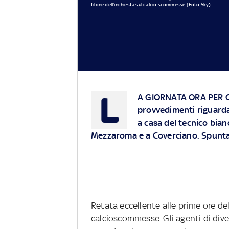
filone dell'inchiesta sul calcio scommesse (Foto Sky)
L
A GIORNATA ORA PER ORA
provvedimenti riguardan
a casa del tecnico bianco
Mezzaroma e a Coverciano. Spunt
Retata eccellente alle prime ore del
calcioscommesse. Gli agenti di dive