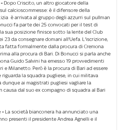
 -
Dopo Criscito, un altro giocatore della
sul calcioscommesse: è il difensore della
zia è arrivata al gruppo degli azzurri sul pullman
nucci fa parte dei 25 convocati per il test di
 sua posizione finisce sotto la lente del Club
a dei 23 da consegnare domani all'Uefa. L'iscrizione,
ta fatta formalmente dalla procura di Cremona
rima alla procura di Bari. Di Bonucci si parla anche
remona Guido Salvini ha emesso 19 provvedimenti
auri e Milanetto. Però è la procura di Bari ad essere
e riguarda la squadra pugliese, in cui militava
à dunque ai magistrati pugliesi vagliare la
in causa dal suo ex compagno di squadra al Bari
 -
La società bianconera ha annunciato una
no presenti il presidente Andrea Agnelli e il