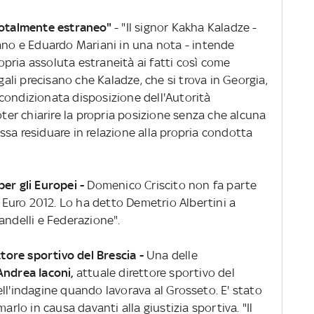
totalmente estraneo"
- "Il signor Kakha Kaladze -
iano e Eduardo Mariani in una nota - intende
pria assoluta estraneità ai fatti così come
egali precisano che Kaladze, che si trova in Georgia,
condizionata disposizione dell'Autorità
oter chiarire la propria posizione senza che alcuna
sa residuare in relazione alla propria condotta
er gli Europei -
Domenico Criscito non fa parte
r Euro 2012. Lo ha detto Demetrio Albertini a
andelli e Federazione".
ttore sportivo del Brescia -
Una delle
Andrea Iaconi,
attuale direttore sportivo del
ll'indagine quando lavorava al Grosseto. E' stato
arlo in causa davanti alla giustizia sportiva. "Il