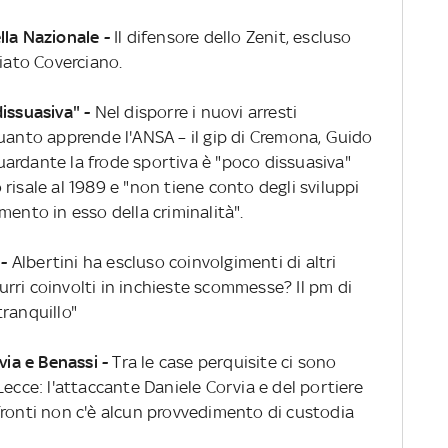
ella Nazionale -
Il difensore dello Zenit, escluso
ciato Coverciano.
issuasiva" -
Nel disporre i nuovi arresti
quanto apprende l'ANSA – il gip di Cremona, Guido
iguardante la frode sportiva è "poco dissuasiva"
risale al 1989 e "non tiene conto degli sviluppi
mento in esso della criminalità".
 -
Albertini ha escluso coinvolgimenti di altri
zzurri coinvolti in inchieste scommesse? Il pm di
ranquillo"
via e Benassi -
Tra le case perquisite ci sono
Lecce: l'attaccante Daniele Corvia e del portiere
fronti non c'è alcun provvedimento di custodia