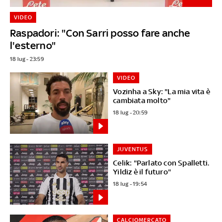
VIDEO
Raspadori: "Con Sarri posso fare anche
l'esterno"
18 lug - 23:59
VIDEO
Vozinha a Sky: "La mia vita è
cambiata molto"
18 lug - 20:59
JUVENTUS
Celik: "Parlato con Spalletti.
Yildiz è il futuro"
18 lug - 19:54
CALCIOMERCATO