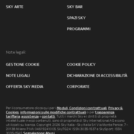
SKY ARTE
SKY BAR
SPAZI SKY
PROGRAMMI
Note legali:
GESTIONE COOKIE
COOKIE POLICY
NOTE LEGALI
DICHIARAZIONE DI ACCESSIBILITÀ
OFFERTA SKY MEDIA
CORPORATE
Per il consumatore clicca qui per i
Moduli, Condizioni contrattuali
,
Privacy &
Cookies
,
informazioni sulle modifiche contrattuali
o per
trasparenza
tariffaria
,
assistenza
e
contatti
. Tutti i marchi Sky e i diritti di proprietà
intellettuale in essi contenuti, sono di proprietà di Sky international AG e sono
utilizzati su licenza. Copyright 2026 Sky Italia - Sky Italia Srl Via Monte Penice, 7 -
20138 Milano P.IVA 04619241005. SkyTG24: ISSN 3035-1537 e SkySport: ISSN
3035-1545.
Segnalazione Abusi