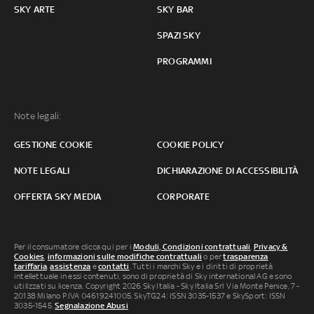
SKY ARTE
SKY BAR
SPAZI SKY
PROGRAMMI
Note legali:
GESTIONE COOKIE
COOKIE POLICY
NOTE LEGALI
DICHIARAZIONE DI ACCESSIBILITÀ
OFFERTA SKY MEDIA
CORPORATE
Per il consumatore clicca qui per i
Moduli, Condizioni contrattuali
,
Privacy &
Cookies
,
informazioni sulle modifiche contrattuali
o per
trasparenza
tariffaria
,
assistenza
e
contatti
. Tutti i marchi Sky e i diritti di proprietà
intellettuale in essi contenuti, sono di proprietà di Sky international AG e sono
utilizzati su licenza. Copyright 2026 Sky Italia - Sky Italia Srl Via Monte Penice, 7 -
20138 Milano P.IVA 04619241005. SkyTG24: ISSN 3035-1537 e SkySport: ISSN
3035-1545.
Segnalazione Abusi