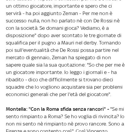
un ottimo giocatore, importante e spero che ci
servirà - ha poi aggiunto Zeman - Per me non è
successo nulla, non ho parlato nè con De Rossi nè
con la società. Se domani gioca? Vediamo, è a
disposizione" dopo aver scontato le tre giornate di
squalifica per il pugno a Mauri nel derby. Tornando
poi sull'eventualità che De Rossi possa partire nel
mercato di gennaio, Zeman ha spiegato di non
sapere quale sia la sua quotazione: "So che per me è
un giocatore importante. Io leggo i giornali e - ha
ribadito - dico che difficilmente si trovano dieci
squadre che lo vogliono acquistare sia per problemi
economici generali che per l'età del giocatore".
Montella: "Con la Roma sfida senza rancori" -
"Se mi
sento rimpianto a Roma? Se ho voglia di rivincita? Io
non mi sento nè rimpianto nè provo rancore. Sono a
Firenze e sono contento così". Così Vincenzo