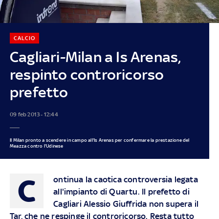
CALCIO
Cagliari-Milan a Is Arenas,
respinto controricorso
prefetto
09 feb 2013 - 12:44
Il Milan pronto a scendere in campo all'Is Arenas per confermare la prestazione del
Meazza contro l'Udinese
C
ontinua la caotica controversia legata
all'impianto di Quartu. Il prefetto di
Cagliari Alessio Giuffrida non supera il
Tar, che ne respinge il controricorso. Resta tutto