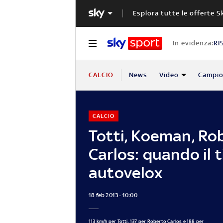
Esplora tutte le offerte S
In evidenza:
RI
CALCIO
News
Video
Campio
CALCIO
Totti, Koeman, Ro
Carlos: quando il t
autovelox
18 feb 2013 - 10:00
113 km/h per Totti, 137 per Roberto Carlos e 188 per