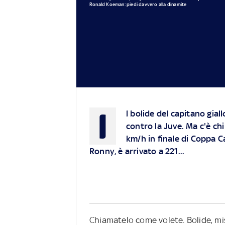
Ronald Koeman: piedi davvero alla dinamite
I
l bolide del capitano gial
contro la Juve. Ma c'è ch
km/h in finale di Coppa C
Ronny, è arrivato a 221...
Chiamatelo come volete. Bolide, miss