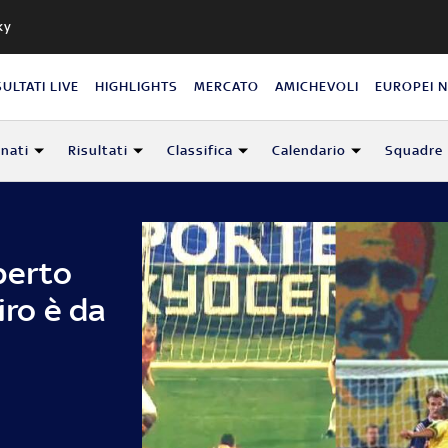
ky
SULTATI LIVE
HIGHLIGHTS
MERCATO
AMICHEVOLI
EUROPEI 
nati
Risultati
Classifica
Calendario
Squadre
berto
iro è da