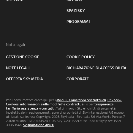
SPAZI SKY
PROGRAMMI
Note legali:
GESTIONE COOKIE
COOKIE POLICY
NOTE LEGALI
DICHIARAZIONE DI ACCESSIBILITÀ
OFFERTA SKY MEDIA
CORPORATE
Per il consumatore clicca qui per i
Moduli, Condizioni contrattuali
,
Privacy &
Cookies
,
informazioni sulle modifiche contrattuali
o per
trasparenza
tariffaria
,
assistenza
e
contatti
. Tutti i marchi Sky e i diritti di proprietà
intellettuale in essi contenuti, sono di proprietà di Sky international AG e sono
utilizzati su licenza. Copyright 2026 Sky Italia - Sky Italia Srl Via Monte Penice, 7 -
20138 Milano P.IVA 04619241005. SkyTG24: ISSN 3035-1537 e SkySport: ISSN
3035-1545.
Segnalazione Abusi