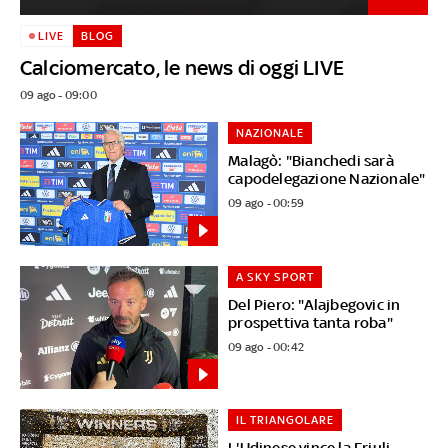
LIVE
BLOG
Calciomercato, le news di oggi LIVE
09 ago - 09:00
NAZIONALE
Malagò: "Bianchedi sarà
capodelegazione Nazionale"
09 ago - 00:59
A SKY SPORT
Del Piero: "Alajbegovic in
prospettiva tanta roba"
09 ago - 00:42
IL TRIANGOLARE
L'Udinese vince la Friuli