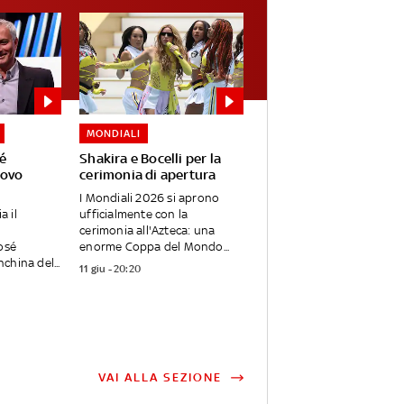
MONDIALI
sé
Shakira e Bocelli per la
uovo
cerimonia di apertura
I Mondiali 2026 si aprono
a il
ufficialmente con la
cerimonia all'Azteca: una
José
enorme Coppa del Mondo...
china del...
11 giu - 20:20
VAI ALLA SEZIONE