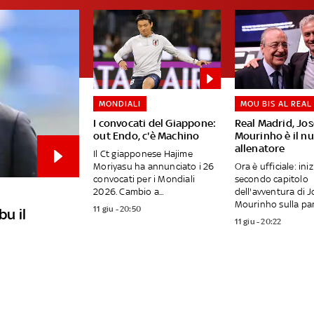
MONDIALI
MOU BIS AL REAL
I convocati del Giappone:
Real Madrid, Jo
out Endo, c'è Machino
Mourinho è il n
allenatore
Il Ct giapponese Hajime
Moriyasu ha annunciato i 26
Ora è ufficiale: inizi
convocati per i Mondiali
secondo capitolo
2026. Cambio a...
dell'avventura di 
Mourinho sulla pan
11 giu - 20:50
bu il
11 giu - 20:22