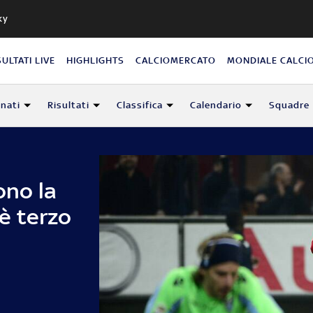
ky
SULTATI LIVE
HIGHLIGHTS
CALCIOMERCATO
MONDIALE CALCI
nati
Risultati
Classifica
Calendario
Squadre
no la
 è terzo