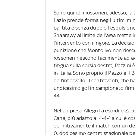
Sono quindi i rossoneri, adesso, la
Lazio prende forma negli ultimi mi
partita è senza dubbio l’espulsione
Shaarawy al limite dell’area mette i
l’intervento con il rigore. La decis
punizione che Montolivo non riesce 
rossoneri riescono facilmente ad av
tregua sulla corsia destra, Pazzini
in Italia. Sono proprio il Pazzo e il
dell’intervallo. Il centravanti, che h
undicesimo gol in campionato firma
44’.
Nella ripresa Allegri fa esordire Za
Cana, più adatto al 4-4-1 a cui è co
definitivamente il match con un des
0, dodicesimo centro stagionale per i