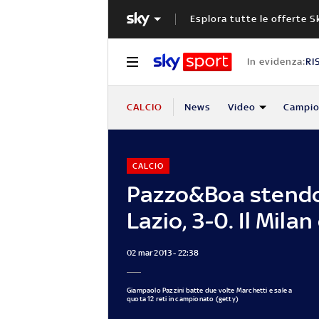
Esplora tutte le offerte S
In evidenza:
RI
CALCIO
News
Video
Campio
CALCIO
Pazzo&Boa stendo
Lazio, 3-0. Il Milan
02 mar 2013 - 22:38
Giampaolo Pazzini batte due volte Marchetti e sale a
quota 12 reti in campionato (getty)