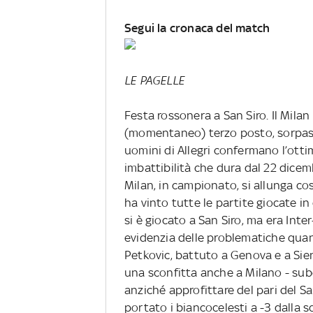
Segui la cronaca del match
LE PAGELLE
Festa rossonera a San Siro. Il Milan 
(momentaneo) terzo posto, sorpassa 
uomini di Allegri confermano l’otti
imbattibilità che dura dal 22 dicemb
Milan, in campionato, si allunga così
ha vinto tutte le partite giocate i
si è giocato a San Siro, ma era Int
evidenzia delle problematiche qua
Petkovic, battuto a Genova e a Sien
una sconfitta anche a Milano - sube
anziché approfittare del pari del Sa
portato i biancocelesti a -3 dalla s