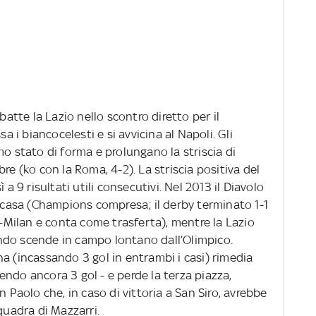
batte la Lazio nello scontro diretto per il
i biancocelesti e si avvicina al Napoli. Gli
mo stato di forma e prolungano la striscia di
re (ko con la Roma, 4-2). La striscia positiva del
 a 9 risultati utili consecutivi. Nel 2013 il Diavolo
n casa (Champions compresa; il derby terminato 1-1
er-Milan e conta come trasferta), mentre la Lazio
ndo scende in campo lontano dall’Olimpico.
a (incassando 3 gol in entrambi i casi) rimedia
ndo ancora 3 gol - e perde la terza piazza,
n Paolo che, in caso di vittoria a San Siro, avrebbe
quadra di Mazzarri.