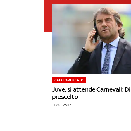
CALCIOMERCATO
Juve, si attende Carnevali: Di
prescelto
11 giu - 23:12