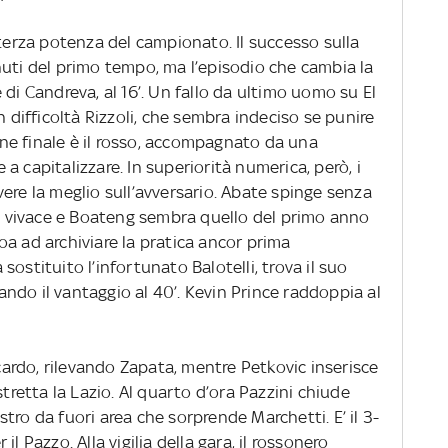
 terza potenza del campionato. Il successo sulla
nuti del primo tempo, ma l’episodio che cambia la
 di Candreva, al 16’. Un fallo da ultimo uomo su El
n difficoltà Rizzoli, che sembra indeciso se punire
ione finale è il rosso, accompagnato da una
a capitalizzare. In superiorità numerica, però, i
ere la meglio sull’avversario. Abate spinge senza
 è vivace e Boateng sembra quello del primo anno
 Boa ad archiviare la pratica ancor prima
a sostituito l’infortunato Balotelli, trova il suo
ndo il vantaggio al 40’. Kevin Prince raddoppia al
ccardo, rilevando Zapata, mentre Petkovic inserisce
stretta la Lazio. Al quarto d’ora Pazzini chiude
tro da fuori area che sorprende Marchetti. E’ il 3-
l Pazzo. Alla vigilia della gara, il rossonero