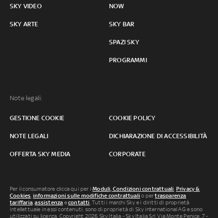
SKY VIDEO
NOW
SKY ARTE
SKY BAR
SPAZI SKY
PROGRAMMI
Note legali:
GESTIONE COOKIE
COOKIE POLICY
NOTE LEGALI
DICHIARAZIONE DI ACCESSIBILITÀ
OFFERTA SKY MEDIA
CORPORATE
Per il consumatore clicca qui per i
Moduli, Condizioni contrattuali
,
Privacy &
Cookies
,
informazioni sulle modifiche contrattuali
o per
trasparenza
tariffaria
,
assistenza
e
contatti
. Tutti i marchi Sky e i diritti di proprietà
intellettuale in essi contenuti, sono di proprietà di Sky international AG e sono
utilizzati su licenza. Copyright 2026 Sky Italia - Sky Italia Srl Via Monte Penice, 7 -