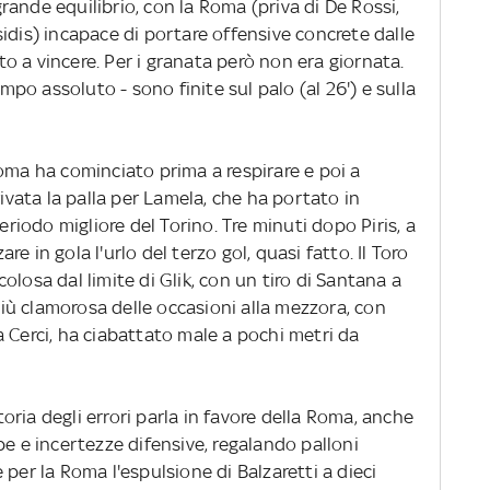
 grande equilibrio, con la Roma (priva di De Rossi,
idis) incapace di portare offensive concrete dalle
ato a vincere. Per i granata però non era giornata.
ampo assoluto - sono finite sul palo (al 26') e sulla
oma ha cominciato prima a respirare e poi a
rivata la palla per Lamela, che ha portato in
periodo migliore del Torino. Tre minuti dopo Piris, a
are in gola l'urlo del terzo gol, quasi fatto. Il Toro
losa dal limite di Glik, con un tiro di Santana a
 più clamorosa delle occasioni alla mezzora, con
 Cerci, ha ciabattato male a pochi metri da
ria degli errori parla in favore della Roma, anche
pe e incertezze difensive, regalando palloni
le per la Roma l'espulsione di Balzaretti a dieci