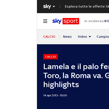
Esplora tutte le offerte S
In evidenza:
RI
CALCIO
News
Video
Campio
CALCIO
Lamela e il palo f
Toro, la Roma va. G
highlights
14 apr 2013 - 15:00