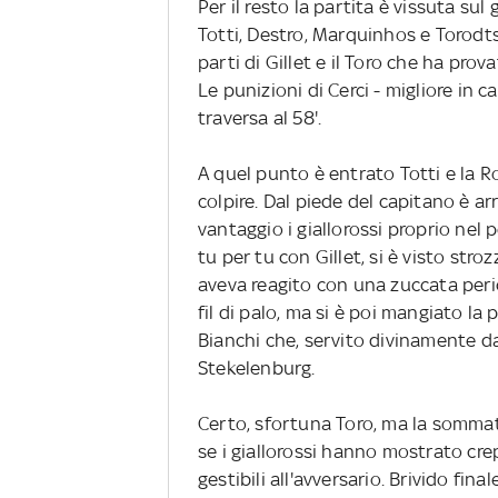
Per il resto la partita è vissuta sul
Totti, Destro, Marquinhos e Torodts
parti di Gillet e il Toro che ha prov
Le punizioni di Cerci - migliore in c
traversa al 58'.
A quel punto è entrato Totti e la R
colpire. Dal piede del capitano è ar
vantaggio i giallorossi proprio nel 
tu per tu con Gillet, si è visto strozz
aveva reagito con una zuccata perico
fil di palo, ma si è poi mangiato la
Bianchi che, servito divinamente da
Stekelenburg.
Certo, sfortuna Toro, ma la sommato
se i giallorossi hanno mostrato cre
gestibili all'avversario. Brivido fina