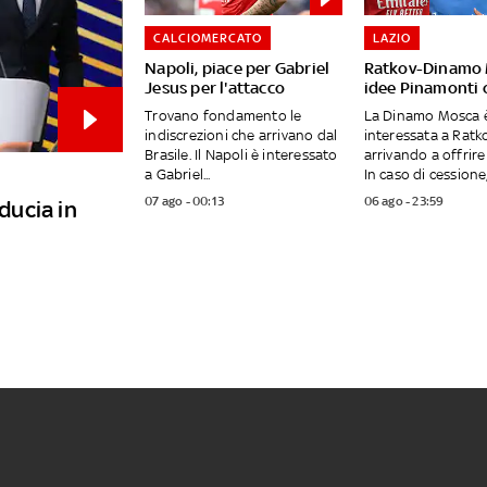
CALCIOMERCATO
LAZIO
Napoli, piace per Gabriel
Ratkov-Dinamo 
Jesus per l'attacco
idee Pinamonti 
Trovano fondamento le
La Dinamo Mosca 
indiscrezioni che arrivano dal
interessata a Ratko
Brasile. Il Napoli è interessato
arrivando a offrire 
a Gabriel...
In caso di cessione, 
07 ago - 00:13
06 ago - 23:59
iducia in