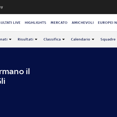
ky
SULTATI LIVE
HIGHLIGHTS
MERCATO
AMICHEVOLI
EUROPEI 
nati
Risultati
Classifica
Calendario
Squadre
ermano il
li