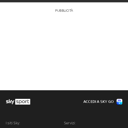
PUBBLICITÀ
ACCEDI A SKY GO
I siti Sky:
Servizi: