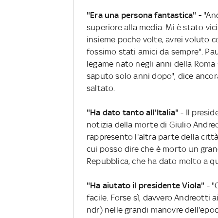
"Era una persona fantastica" -
"And
superiore alla media. Mi è stato vi
insieme poche volte, avrei voluto 
fossimo stati amici da sempre". Pau
legame nato negli anni della Roma 
saputo solo anni dopo", dice ancora
saltato.
"Ha dato tanto all'Italia"
- Il presi
notizia della morte di Giulio Andre
rappresento l'altra parte della cit
cui posso dire che è morto un gran
Repubblica, che ha dato molto a q
"Ha aiutato il presidente Viola"
- "
facile. Forse sì, davvero Andreotti 
ndr) nelle grandi manovre dell'epo