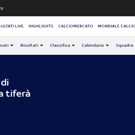
ky
SULTATI LIVE
HIGHLIGHTS
CALCIOMERCATO
MONDIALE CALCI
nati
Risultati
Classifica
Calendario
Squadre
di
a tiferà