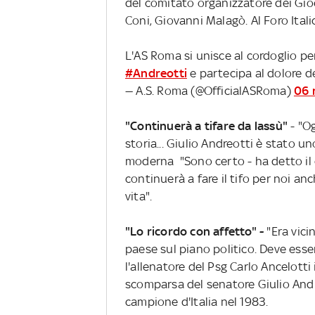
del comitato organizzatore dei Gioc
Coni, Giovanni Malagò. Al Foro Ital
L'AS Roma si unisce al cordoglio pe
#Andreotti
e partecipa al dolore d
— A.S. Roma (@OfficialASRoma)
06 
"Continuerà a tifare da lassù"
- "Og
storia... Giulio Andreotti è stato u
moderna "Sono certo - ha detto il 
continuerà a fare il tifo per noi an
vita".
"Lo ricordo con affetto" -
"Era vici
paese sul piano politico. Deve esse
l'allenatore del Psg Carlo Ancelott
scomparsa del senatore Giulio Andr
campione d'Italia nel 1983.