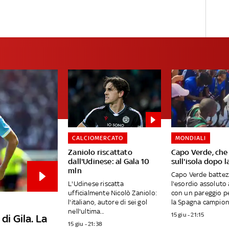
CALCIOMERCATO
MONDIALI
Zaniolo riscattato
Capo Verde, che
dall'Udinese: al Gala 10
sull'isola dopo 
mln
Capo Verde battez
L'Udinese riscatta
l'esordio assoluto 
ufficialmente Nicolò Zaniolo:
con un pareggio p
l'italiano, autore di sei gol
la Spagna campione
nell'ultima...
15 giu - 21:15
di Gila. La
15 giu - 21:38