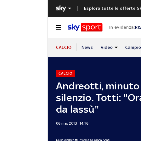
Esplora tutte le offerte S
In evidenza:
RI
CALCIO
News
Video
Campio
CALCIO
Andreotti, minuto 
silenzio. Totti: "Or
da lassù"
06 mag 2013 - 14:16
Giulio Andreotti insieme a Franco Sensi,