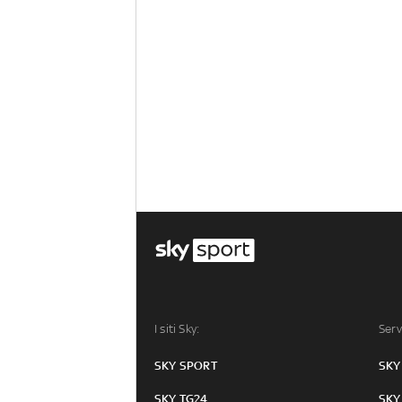
I siti Sky:
Serv
SKY SPORT
SKY
SKY TG24
SKY