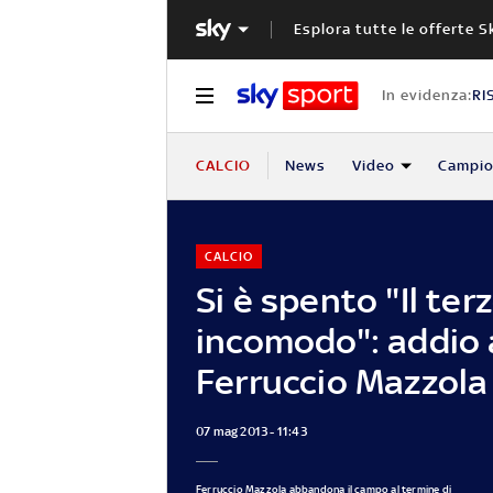
Esplora tutte le offerte S
In evidenza:
RI
CALCIO
News
Video
Campio
CALCIO
Si è spento "Il ter
incomodo": addio 
Ferruccio Mazzola
07 mag 2013 - 11:43
Ferruccio Mazzola abbandona il campo al termine di