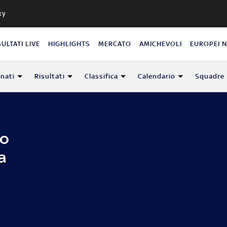
ky
SULTATI LIVE
HIGHLIGHTS
MERCATO
AMICHEVOLI
EUROPEI 
nati
Risultati
Classifica
Calendario
Squadre
zo
a