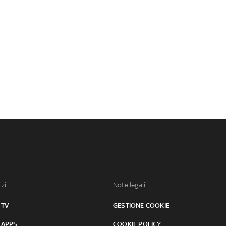
izi:
Note legali:
 TV
GESTIONE COOKIE
 APPS
COOKIE POLICY