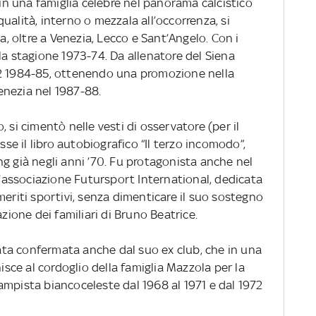
 in una famiglia celebre nel panorama calcistico
ualità, interno o mezzala all’occorrenza, si
na, oltre a Venezia, Lecco e Sant’Angelo. Con i
la stagione 1973-74. Da allenatore del Siena
C2 1984-85, ottenendo una promozione nella
enezia nel 1987-88.
 si cimentò nelle vesti di osservatore (per il
sse il libro autobiografico “Il terzo incomodo”,
g già negli anni ’70. Fu protagonista anche nel
ll’associazione Futursport International, dedicata
meriti sportivi, senza dimenticare il suo sostegno
azione dei familiari di Bruno Beatrice.
tata confermata anche dal suo ex club, che in una
nisce al cordoglio della famiglia Mazzola per la
ampista biancoceleste dal 1968 al 1971 e dal 1972