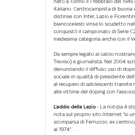
nato a Torino il 1 febbraio del 1945
italiano. Centrocampista di buona q
distinse con Inter, Lazio e Fiorenti
biancocelesti vinse lo scudetto nel
conquistò il campionato di Serie 
medesima categoria anche con il V
Da sempre legato al calcio nostrano,
Treviso) e giornalista. Nel 2004 scri
denunciando il diffuso uso di dopin
sociale in qualità di presidente de
al recupero di adolescenti tramite 
alle vittime del doping con l’associ
L’addio della Lazio
- La notizia è s
nota sul proprio sito Internet “si u
scomparsa di Ferruccio, ex centroc
al 1974”.