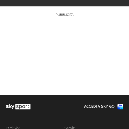
PUBBLICITÀ
ACCEDI A SKY GO
I siti Sky:
Servizi: