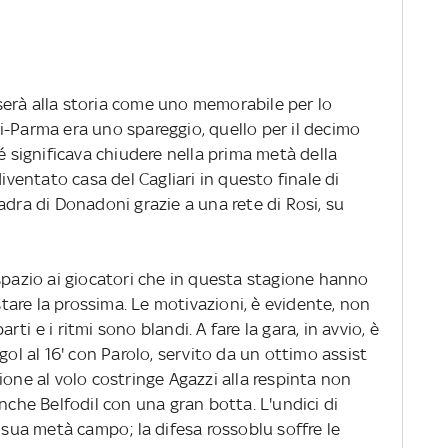
erà alla storia come uno memorabile per lo
i-Parma era uno spareggio, quello per il decimo
é significava chiudere nella prima metà della
diventato casa del Cagliari in questo finale di
adra di Donadoni grazie a una rete di Rosi, su
spazio ai giocatori che in questa stagione hanno
are la prossima. Le motivazioni, è evidente, non
i e i ritmi sono blandi. A fare la gara, in avvio, è
gol al 16' con Parolo, servito da un ottimo assist
ione al volo costringe Agazzi alla respinta non
anche Belfodil con una gran botta. L'undici di
a sua metà campo; la difesa rossoblu soffre le