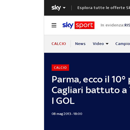
Esplora tutte le offerte S
In evidenza:
RI
CALCIO
News
Video
Campio
CALCIO
Parma, ecco il 10°
Cagliari battuto a 
I GOL
08 mag 2013 - 18:00