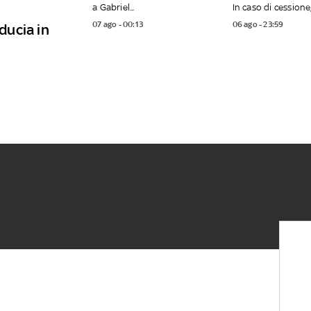
a Gabriel...
In caso di cessione, 
07 ago - 00:13
06 ago - 23:59
iducia in