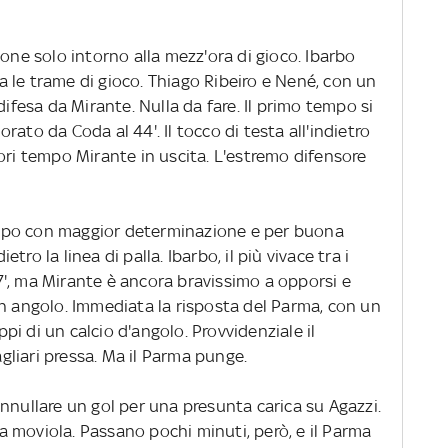
ione solo intorno alla mezz'ora di gioco. Ibarbo
 le trame di gioco. Thiago Ribeiro e Nené, con un
difesa da Mirante. Nulla da fare. Il primo tempo si
ato da Coda al 44'. Il tocco di testa all'indietro
ori tempo Mirante in uscita. L'estremo difensore
 campo con maggior determinazione e per buona
ietro la linea di palla. Ibarbo, il più vivace tra i
 57', ma Mirante è ancora bravissimo a opporsi e
in angolo. Immediata la risposta del Parma, con un
uppi di un calcio d'angolo. Provvidenziale il
agliari pressa. Ma il Parma punge.
nnullare un gol per una presunta carica su Agazzi.
lla moviola. Passano pochi minuti, però, e il Parma