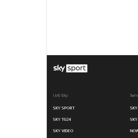
I siti Sky:
Serv
SKY SPORT
SKY
SKY TG24
SKY
SKY VIDEO
NO