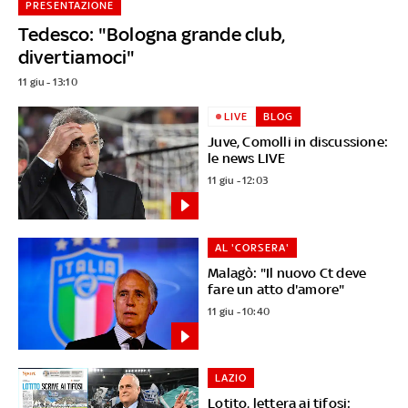
PRESENTAZIONE
Tedesco: "Bologna grande club,
divertiamoci"
11 giu - 13:10
LIVE
BLOG
Juve, Comolli in discussione:
le news LIVE
11 giu - 12:03
AL 'CORSERA'
Malagò: "Il nuovo Ct deve
fare un atto d'amore"
11 giu - 10:40
LAZIO
Lotito, lettera ai tifosi: