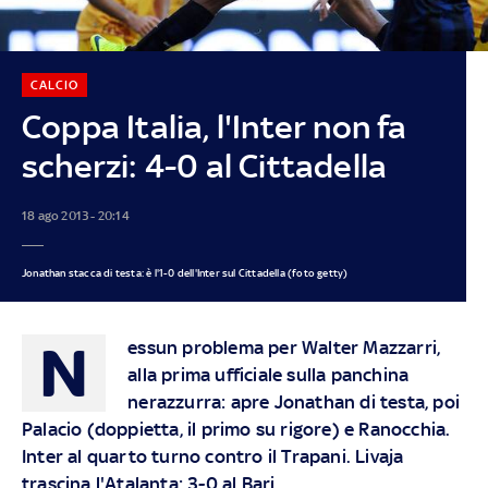
CALCIO
Coppa Italia, l'Inter non fa
scherzi: 4-0 al Cittadella
18 ago 2013 - 20:14
Jonathan stacca di testa: è l'1-0 dell'Inter sul Cittadella (foto getty)
N
essun problema per Walter Mazzarri,
alla prima ufficiale sulla panchina
nerazzurra: apre Jonathan di testa, poi
Palacio (doppietta, il primo su rigore) e Ranocchia.
Inter al quarto turno contro il Trapani. Livaja
trascina l'Atalanta: 3-0 al Bari