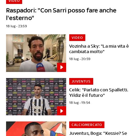
VIDEO
Raspadori: "Con Sarri posso fare anche
l'esterno"
18 lug - 23:59
VIDEO
Vozinha a Sky: "La mia vita è
cambiata molto"
18 lug - 20:59
JUVENTUS
Celik: "Parlato con Spalletti.
Yildiz è il futuro"
18 lug - 19:54
CALCIOMERCATO
Juventus, Boga: "Kessie? Se