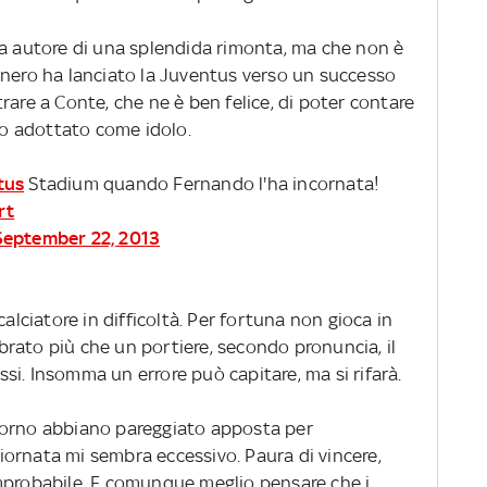
ssa autore di una splendida rimonta, ma che non è
onero ha lanciato la Juventus verso un successo
rare a Conte, che ne è ben felice, di poter contare
nno adottato come idolo.
tus
Stadium quando Fernando l'ha incornata!
rt
September 22, 2013
alciatore in difficoltà. Per fortuna non gioca in
rato più che un portiere, secondo pronuncia, il
i. Insomma un errore può capitare, ma si rifarà.
vorno abbiano pareggiato apposta per
ornata mi sembra eccessivo. Paura di vincere,
mprobabile. E comunque meglio pensare che i