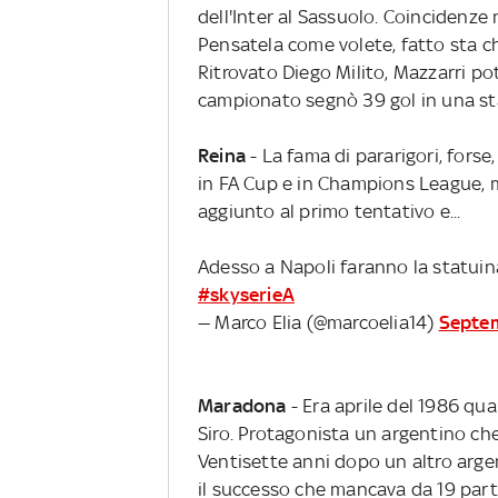
dell'Inter al Sassuolo. Coincidenze n
Pensatela come volete, fatto sta che 
Ritrovato Diego Milito, Mazzarri pot
campionato segnò 39 gol in una sta
Reina
- La fama di pararigori, fors
in FA Cup e in Champions League, m
aggiunto al primo tentativo e...
Adesso a Napoli faranno la statuina
#skyserieA
— Marco Elia (@marcoelia14)
Septem
Maradona
- Era aprile del 1986 qua
Siro. Protagonista un argentino c
Ventisette anni dopo un altro argen
il successo che mancava da 19 partit