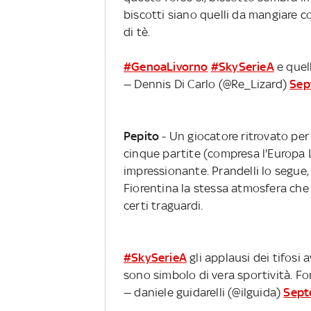
biscotti siano quelli da mangiare
di tè.
#GenoaLivorno
#SkySerieA
e quell
— Dennis Di Carlo (@Re_Lizard)
Sep
Pepito
- Un giocatore ritrovato per 
cinque partite (compresa l'Europa
impressionante. Prandelli lo segue, 
Fiorentina la stessa atmosfera che c'
certi traguardi.
#SkySerieA
gli applausi dei tifosi 
sono simbolo di vera sportività. For
— daniele guidarelli (@ilguida)
Sept