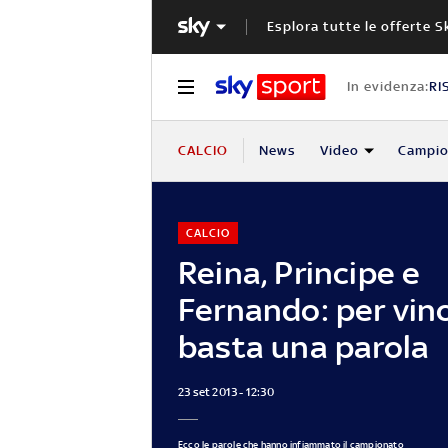
Esplora tutte le offerte S
In evidenza:
RI
CALCIO
News
Video
Campio
CALCIO
Reina, Principe e
Fernando: per vin
basta una parola
23 set 2013 - 12:30
Ecco le parole che hanno infiammato il campionato