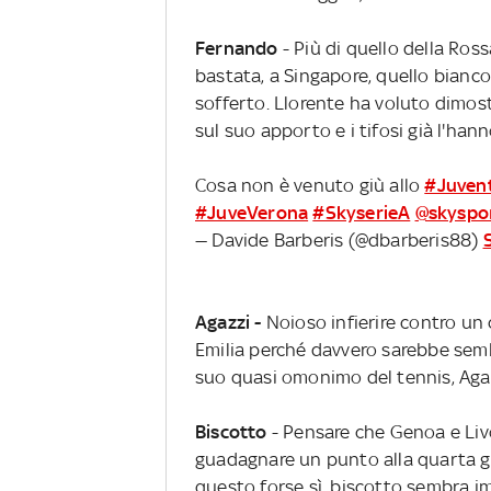
Fernando
- Più di quello della Ro
bastata, a Singapore, quello bianc
sofferto. Llorente ha voluto dimost
sul suo apporto e i tifosi già l'ha
Cosa non è venuto giù allo
#Juven
#JuveVerona
#SkyserieA
@skyspo
— Davide Barberis (@dbarberis88)
Agazzi -
Noioso infierire contro un c
Emilia perché davvero sarebbe semb
suo quasi omonimo del tennis, Agass
Biscotto
- Pensare che Genoa e Li
guadagnare un punto alla quarta gi
questo forse sì, biscotto sembra i