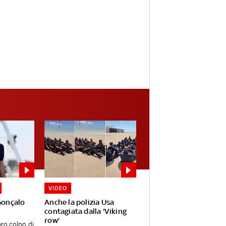
VIDEO
 Gonçalo
Anche la polizia Usa
contagiata dalla 'Viking
row'
ero colpo di