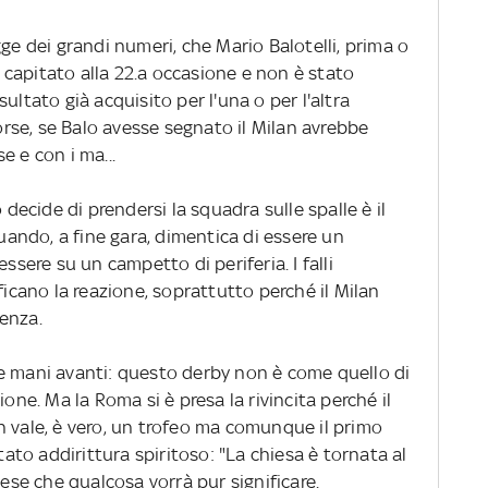
ge dei grandi numeri, che Mario Balotelli, prima o
E' capitato alla 22.a occasione e non è stato
ultato già acquisito per l'una o per l'altra
se, se Balo avesse segnato il Milan avrebbe
e e con i ma...
ecide di prendersi la squadra sulle spalle è il
quando, a fine gara, dimentica di essere un
ssere su un campetto di periferia. I falli
ficano la reazione, soprattutto perché il Milan
enza.
le mani avanti: questo derby non è come quello di
ione. Ma la Roma si è presa la rivincita perché il
n vale, è vero, un trofeo ma comunque il primo
ntato addirittura spiritoso: "La chiesa è tornata al
cese che qualcosa vorrà pur significare.