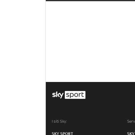
I siti Sky:
Serv
SKY SPORT
SKY