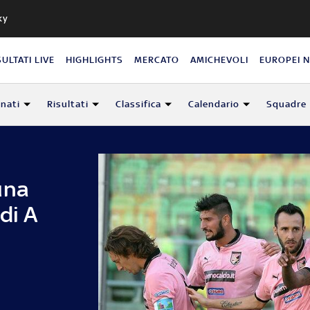
ky
SULTATI LIVE
HIGHLIGHTS
MERCATO
AMICHEVOLI
EUROPEI 
nati
Risultati
Classifica
Calendario
Squadre
una
di A