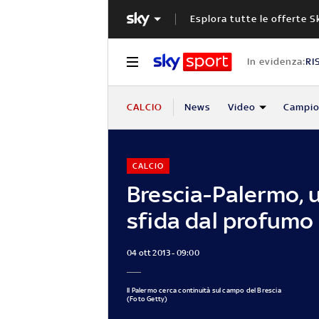
Esplora tutte le offerte S
In evidenza:
RI
CALCIO
News
Video
Campio
CALCIO
Brescia-Palermo, 
sfida dal profumo 
04 ott 2013 - 09:00
Il Palermo cerca continuità sul campo del Brescia
(Foto Getty)