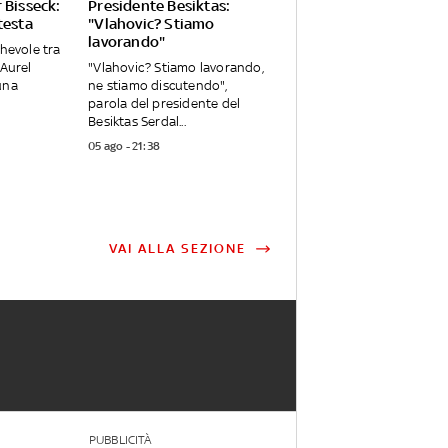
 Bisseck:
Presidente Besiktas:
testa
"Vlahovic? Stiamo
lavorando"
chevole tra
 Aurel
"Vlahovic? Stiamo lavorando,
una
ne stiamo discutendo",
parola del presidente del
Besiktas Serdal...
05 ago - 21:38
VAI ALLA SEZIONE
PUBBLICITÀ