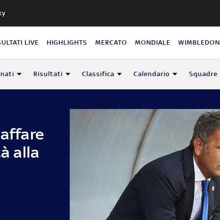
ky
SULTATI LIVE
HIGHLIGHTS
MERCATO
MONDIALE
WIMBLEDO
nati
Risultati
Classifica
Calendario
Squadre
'affare
à alla