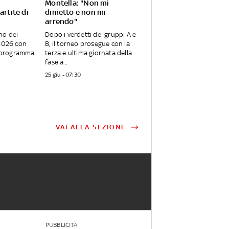
l
Montella: "Non mi
artite di
dimetto e non mi
arrendo"
no dei
Dopo i verdetti dei gruppi A e
 2026 con
B, il torneo prosegue con la
in programma
terza e ultima giornata della
fase a...
25 giu - 07:30
VAI ALLA SEZIONE
PUBBLICITÀ