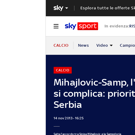
Esplora tutte le offerte S
In evidenza:
RI
CALCIO
News
Video
Campio
CALCIO
Mihajlovic-Samp, l
si complica: priorit
Serbia
14 nov 2013 - 16:25
Salta l'accordo tra Sinisa Mihajlovic e la Sampdoria