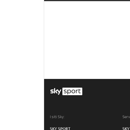
I siti Sky:
Serv
SKY SPORT
SKY