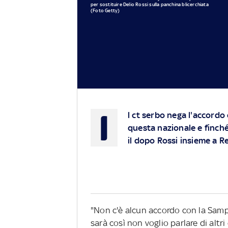
per sostituire Delio Rossi sulla panchina blicerchiata
(Foto Getty)
I
l ct serbo nega l'accordo
questa nazionale e finché 
il dopo Rossi insieme a R
"Non c'è alcun accordo con la Sampd
sarà così non voglio parlare di altri