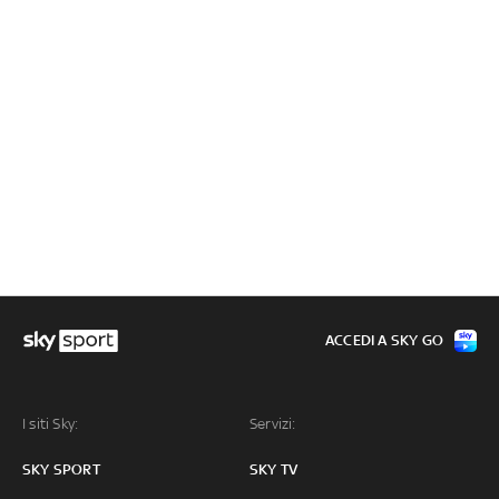
ACCEDI A SKY GO
I siti Sky:
Servizi:
SKY SPORT
SKY TV