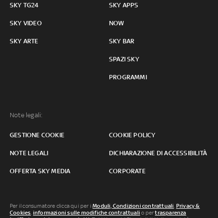
SKY TG24
SKY APPS
SKY VIDEO
NOW
SKY ARTE
SKY BAR
SPAZI SKY
PROGRAMMI
Note legali:
GESTIONE COOKIE
COOKIE POLICY
NOTE LEGALI
DICHIARAZIONE DI ACCESSIBILITÀ
OFFERTA SKY MEDIA
CORPORATE
Per il consumatore clicca qui per i
Moduli, Condizioni contrattuali
,
Privacy &
Cookies
,
informazioni sulle modifiche contrattuali
o per
trasparenza