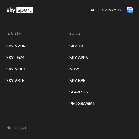
ACCEDI A SKY GO
I siti Sky:
Servizi:
SKY SPORT
SKY TV
SKY TG24
SKY APPS
SKY VIDEO
NOW
SKY ARTE
SKY BAR
SPAZI SKY
PROGRAMMI
Note legali: