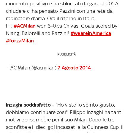
momento positivo e ha sbloccato la gara al 20’. A
chiudere ci ha pensato Pazzini con una rete da
rapinatore d’area. Ora il ritorno in Italia.
FT.
#ACMilan
won 3-0 vs Chivas! Goals scored by
Niang, Balotelli and Pazzini!
#weareinAmerica
#forzaMilan
PUBBLICITÀ
— AC Milan (@acmilan)
7 Agosto 2014
Inzaghi soddisfatto –
“Ho visto lo spirito giusto,
dobbiamo continuare così". Filippo Inzaghi ha tanti
motivi per sorridere per il suo Milan. Dopo le tre
sconfitte e i dieci gol incassati alla Guinness Cup, il