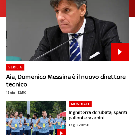
SERIE A
Aia, Domenico Messina è il nuovo direttore
tecnico
13 giu - 12:50
MONDIALI
Inghilterra derubata, spariti
palloni e scarpini
13 giu - 10:50