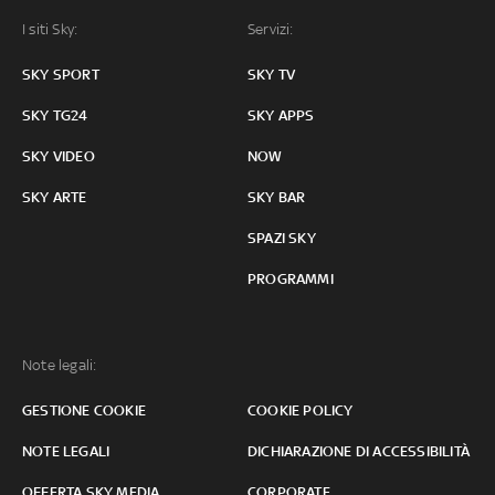
I siti Sky:
Servizi:
SKY SPORT
SKY TV
SKY TG24
SKY APPS
SKY VIDEO
NOW
SKY ARTE
SKY BAR
SPAZI SKY
PROGRAMMI
Note legali:
GESTIONE COOKIE
COOKIE POLICY
NOTE LEGALI
DICHIARAZIONE DI ACCESSIBILITÀ
OFFERTA SKY MEDIA
CORPORATE