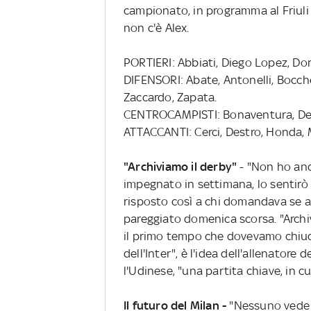
campionato, in programma al Friuli 
non c'è Alex.
PORTIERI: Abbiati, Diego Lopez, 
DIFENSORI: Abate, Antonelli, Bocche
Zaccardo, Zapata.
CENTROCAMPISTI: Bonaventura, De J
ATTACCANTI: Cerci, Destro, Honda, 
"Archiviamo il derby"
- "Non ho anc
impegnato in settimana, lo sentirò
risposto così a chi domandava se a
pareggiato domenica scorsa. "Arch
il primo tempo che dovevamo chiude
dell'Inter", è l'idea dell'allenatore d
l'Udinese, "una partita chiave, in c
Il futuro del Milan -
"Nessuno vede u