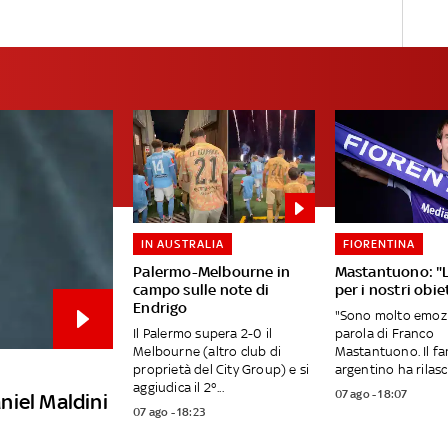
IN AUSTRALIA
FIORENTINA
Palermo-Melbourne in
Mastantuono: "
campo sulle note di
per i nostri obiet
Endrigo
"Sono molto emozi
Il Palermo supera 2-0 il
parola di Franco
Melbourne (altro club di
Mastantuono. Il fa
proprietà del City Group) e si
argentino ha rilasci
aggiudica il 2°...
07 ago - 18:07
aniel Maldini
07 ago - 18:23