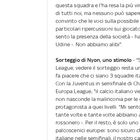
questa squadra e l'ha resa la più v
di tutti noi, ma nessuno può sapere
convinto che le voci sulla possibil
particolari ripercussioni sui gioca
sento la presenza della società - ha 
Udine -. Non abbiamo alibi".
Sorteggio di Nyon, uno stimolo
- 
League, vedere il sorteggio resta un
fa piacere che ci siano 3 squadre 
Con la Juventus in semifinale di Ch
Europa League, "il calcio italiano v
non nasconde la malinconia per le 
protagonista a quei livelli. "Mi sent
tante volte e tante volte abbiamo a
rossonero -. Per il resto, è solo uno 
palcoscenici europei: sono sicuro c
italiane nelle semifinali, il nostro c