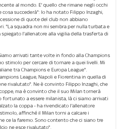
incente al mondo. E' quello che rimane negli occhi
 cosa succederà": lo ha notato Filippo Inzaghi,
e cessione di quote del club non abbiano
tori. "La squadra non mi sembra per nulla turbata e
spiegato l'allenatore alla vigilia della trasferta di
"Siamo arrivati tante volte in fondo alla Champions
o stimolo per cercare di tornare a quei livelli. Mi
italiane tra Champions e Europa League".
ampions League, Napoli e Fiorentina in quella di
iene rivalutato". Ne è convinto Filippo Inzaghi, che
coppe, ma è convinto che il suo Milan tornerà
o fortunato a essere milanista, là ci siamo arrivati
lzato la coppa - ha rivendicato l'allenatore
stimolo, affinché il Milan torni a calcare i
he ce la faremo. Sono contento che ci siano tre
alcio ne esce rivalutato".