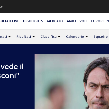
ky
SULTATI LIVE
HIGHLIGHTS
MERCATO
AMICHEVOLI
EUROPEI 
nati
Risultati
Classifica
Calendario
Squadre
vede il
sconi"