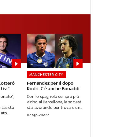
MANCHESTER CITY
Lotterò
Fernandez per il dopo
tivi"
Rodri. C'è anche Bouaddi
onato",
Con lo spagnolo sempre più
vicino al Barcellona, la società
ntasista
sta lavorando per trovare un...
ato...
07 ago - 16:22