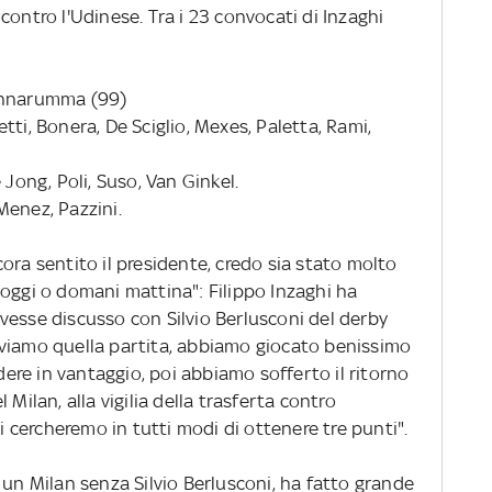
contro l'Udinese. Tra i 23 convocati di Inzaghi
Donnarumma (99)
tti, Bonera, De Sciglio, Mexes, Paletta, Rami,
ong, Poli, Suso, Van Ginkel.
Menez, Pazzini.
ora sentito il presidente, credo sia stato molto
 oggi o domani mattina": Filippo Inzaghi ha
vesse discusso con Silvio Berlusconi del derby
iviamo quella partita, abbiamo giocato benissimo
re in vantaggio, poi abbiamo sofferto il ritorno
el Milan, alla vigilia della trasferta contro
ui cercheremo in tutti modi di ottenere tre punti".
n Milan senza Silvio Berlusconi, ha fatto grande