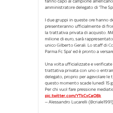
fanno capo al campione americano d
amministratore delegato di 'The S
I due gruppi in queste ore hanno def
presenteranno ufficialmente di fro
la trattativa privata di acquisto. M
milione di euro, sarà rappresentat
unico Gilberto Gerali. Lo staff di 
Parma Fc Spa' ed è pronto a versar
Una volta ufficializzate e verificate
trattativa privata con uno o entramb
delegato, proprio per agevolare le t
questo momento scade lunedì 15 g
Per chi vuol fare pressione mediatic
pic.twitter.com/YTkCxCaO8k
— Alessandro Lucarelli (@criale1991