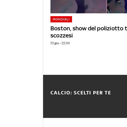
MONDIALI
Boston, show del poliziotto tr
scozzesi
13 giu - 22:30
CALCIO: SCELTI PER TE