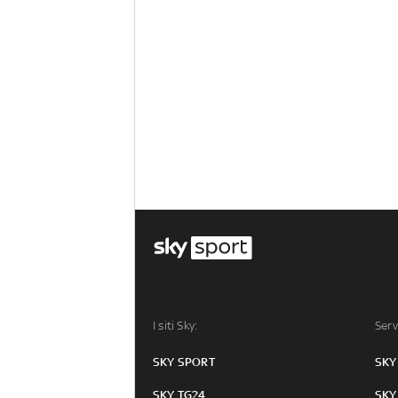
I siti Sky:
Serv
SKY SPORT
SKY
SKY TG24
SKY