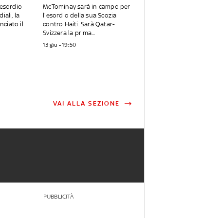
'esordio
McTominay sarà in campo per
iali, la
l'esordio della sua Scozia
ciato il
contro Haiti. Sarà Qatar-
Svizzera la prima...
13 giu - 19:50
VAI ALLA SEZIONE
PUBBLICITÀ