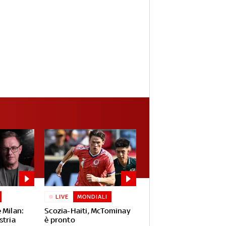
LIVE
MONDIALI
 Milan:
Scozia-Haiti, McTominay
stria
è pronto