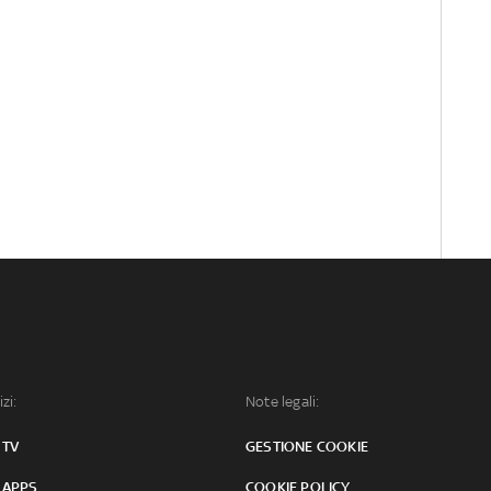
izi:
Note legali:
 TV
GESTIONE COOKIE
 APPS
COOKIE POLICY