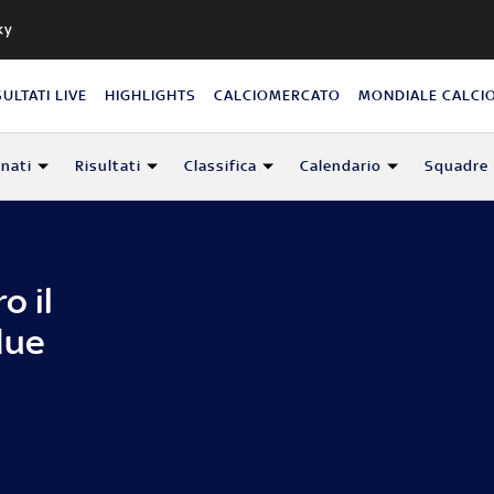
ky
SULTATI LIVE
HIGHLIGHTS
CALCIOMERCATO
MONDIALE CALCI
nati
Risultati
Classifica
Calendario
Squadre
o il
due