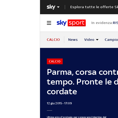
Esplora tutte le offerte S
In evidenza:
RI
CALCIO
News
Video
Campio
CALCIO
Parma, corsa contr
tempo. Pronte le 
cordate
12 giu 2015 - 17:09
Ultimo giro d'orologio per conoscere il destino del