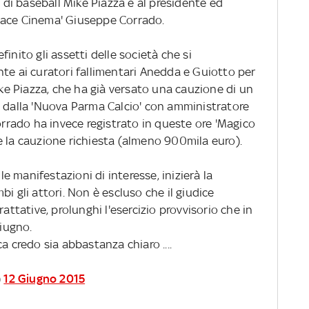
i baseball Mike Piazza e al presidente ed
pace Cinema' Giuseppe Corrado.
inito gli assetti delle società che si
nte ai curatori fallimentari Anedda e Guiotto per
ike Piazza, che ha già versato una cauzione di un
o dalla 'Nuova Parma Calcio' con amministratore
Corrado ha invece registrato in queste ore 'Magico
e la cauzione richiesta (almeno 900mila euro).
 le manifestazioni di interesse, inizierà la
i gli attori. Non è escluso che il giudice
rattative, prolunghi l'esercizio provvisorio che in
iugno.
a credo sia abbastanza chiaro ....
)
12 Giugno 2015