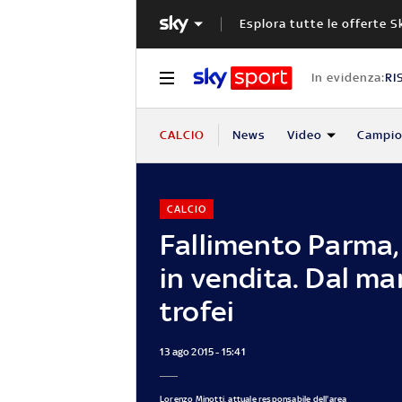
Esplora tutte le offerte S
In evidenza:
RI
CALCIO
News
Video
Campio
CALCIO
Fallimento Parma,
in vendita. Dal ma
trofei
13 ago 2015 - 15:41
Lorenzo Minotti, attuale responsabile dell'area