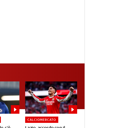
CALCIOMERCATO
e, c'è
Lazio, accordo con il