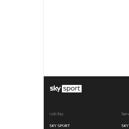
I siti Sky:
Serv
SKY SPORT
SKY