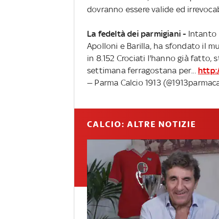
dovranno essere valide ed irrevocabi
La fedeltà dei parmigiani -
Intanto i
Apolloni e Barilla, ha sfondato il 
in 8.152 Crociati l'hanno già fatto, 
settimana ferragostana per...
http:
— Parma Calcio 1913 (@1913parmaca
CALCIO: ALTRE NOTIZIE