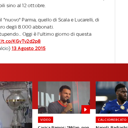
li sino al 12 ottobre.
l "nuovo" Parma, quello di Scala e Lucarelli, di
muro degli 8.000 abbonati.
stupendo... Oggi è l'ultimo giorno di questa
//t.co/KGyTv2d2p8
lcio)
13 Agosto 2015
VIDEO
CALCIOMERCATO
Carica Ramos: "Milan, non
Napoli-Badiashil