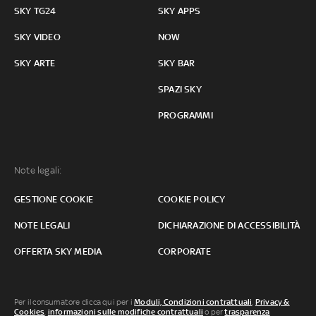
SKY TG24
SKY APPS
SKY VIDEO
NOW
SKY ARTE
SKY BAR
SPAZI SKY
PROGRAMMI
Note legali:
GESTIONE COOKIE
COOKIE POLICY
NOTE LEGALI
DICHIARAZIONE DI ACCESSIBILITÀ
OFFERTA SKY MEDIA
CORPORATE
Per il consumatore clicca qui per i
Moduli, Condizioni contrattuali
,
Privacy &
Cookies
,
informazioni sulle modifiche contrattuali
o per
trasparenza