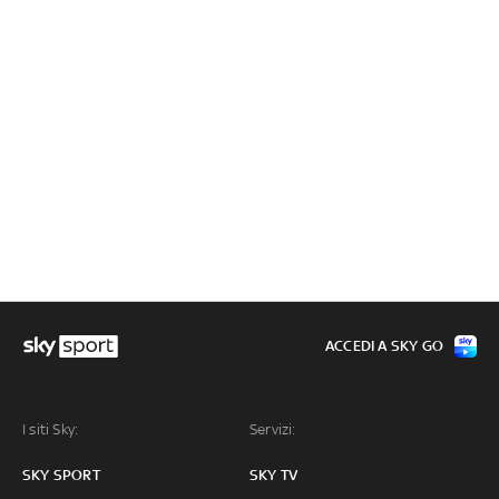
ACCEDI A SKY GO
I siti Sky:
Servizi:
SKY SPORT
SKY TV