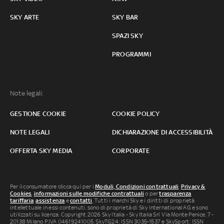
SKY ARTE
SKY BAR
SPAZI SKY
PROGRAMMI
Note legali:
GESTIONE COOKIE
COOKIE POLICY
NOTE LEGALI
DICHIARAZIONE DI ACCESSIBILITÀ
OFFERTA SKY MEDIA
CORPORATE
Per il consumatore clicca qui per i
Moduli, Condizioni contrattuali
,
Privacy &
Cookies
,
informazioni sulle modifiche contrattuali
o per
trasparenza
tariffaria
,
assistenza
e
contatti
. Tutti i marchi Sky e i diritti di proprietà
intellettuale in essi contenuti, sono di proprietà di Sky international AG e sono
utilizzati su licenza. Copyright 2026 Sky Italia - Sky Italia Srl Via Monte Penice, 7 -
20138 Milano P.IVA 04619241005. SkyTG24: ISSN 3035-1537 e SkySport: ISSN