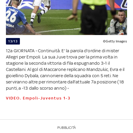
13/13
©Getty Images
12a GIORNATA - Continuità. E' la parola d'ordine di mister
Allegri per Empoli. La sua Juve trova per la prima volta in
stagione la seconda vittoria di fila espugnando 3-1 il
Castellani. Al gol di Maccarone replicano Mandzukic, Evra e il
gioiellino Dybala, cannoniere della squadra con 5 reti. Ne
serviranno altre per rimontare dall'attuale 7a posizione (18
punti, a -13 dallo scorso anno) -
VIDEO. Empoli-Juventus 1-3
PUBBLICITÀ