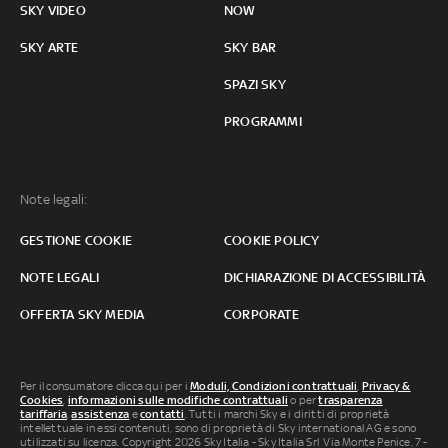
SKY VIDEO
NOW
SKY ARTE
SKY BAR
SPAZI SKY
PROGRAMMI
Note legali:
GESTIONE COOKIE
COOKIE POLICY
NOTE LEGALI
DICHIARAZIONE DI ACCESSIBILITÀ
OFFERTA SKY MEDIA
CORPORATE
Per il consumatore clicca qui per i
Moduli, Condizioni contrattuali
,
Privacy &
Cookies
,
informazioni sulle modifiche contrattuali
o per
trasparenza
tariffaria
,
assistenza
e
contatti
. Tutti i marchi Sky e i diritti di proprietà
intellettuale in essi contenuti, sono di proprietà di Sky international AG e sono
utilizzati su licenza. Copyright 2026 Sky Italia - Sky Italia Srl Via Monte Penice, 7 -