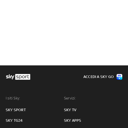
ACCEDI A SKY GO
I siti Sky:
Servizi:
SKY SPORT
SKY TV
SKY TG24
SKY APPS