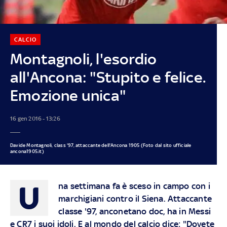
CALCIO
Montagnoli, l'esordio
all'Ancona: "Stupito e felice.
Emozione unica"
16 gen 2016 - 13:26
Davide Montagnoli, class '97, attaccante dell'Ancona 1905 (Foto dal sito ufficiale
ancona1905.it)
U
na settimana fa è sceso in campo con i
marchigiani contro il Siena. Attaccante
classe '97, anconetano doc, ha in Messi
e CR7 i suoi idoli. E al mondo del calcio dice: "Dovete