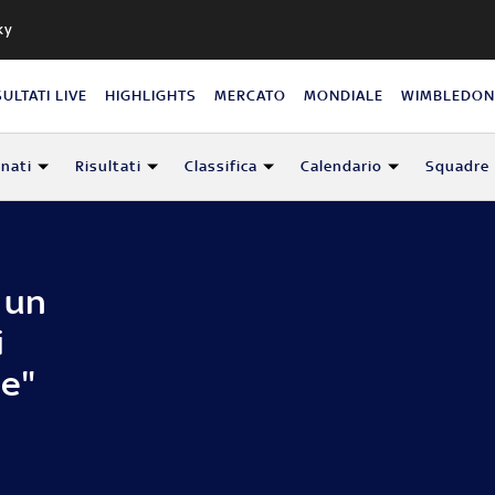
ky
SULTATI LIVE
HIGHLIGHTS
MERCATO
MONDIALE
WIMBLEDO
nati
Risultati
Classifica
Calendario
Squadre
 un
i
te"