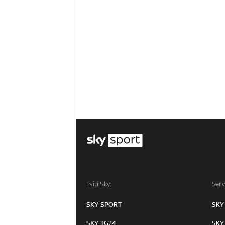
I siti Sky:
Serv
SKY SPORT
SKY
SKY TG24
SKY