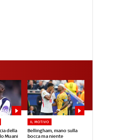
IL MOTIVO
ia della
Bellingham, mano sulla
lo Muani
bocca ma niente