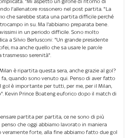
mplicata. "Mi aspetto un girone di ritorno di
endo l'allenatore rossonero nel post partita. "La
o che sarebbe stata una partita difficile perché
ntrocampo in su. Ma l'abbiamo preparata bene.
avissimi in un periodo difficile. Sono molto
ica a Silvio Berlusconi: "Un grande presidente
rofei, ma anche quello che sa usare le parole
a trasmesso serenità".
Milan è ripartita questa sera, anche grazie al gol?
o fa, quando sono venuto qui. Penso di aver fatto
 gol è importante per tutti, per me, per il Milan,
. Kevin Prince Boateng euforico dopo il match di
nsare partita per partita, ce ne sono di più
ma penso che oggi abbiamo lavorato in maniera
o veramente forte, alla fine abbiamo fatto due gol