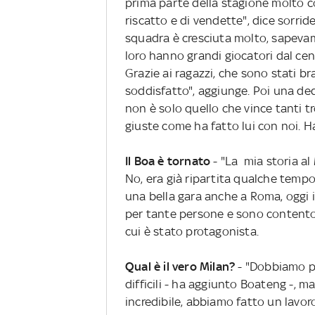
prima parte della stagione molto co
riscatto e di vendette", dice sorrid
squadra è cresciuta molto, sapevam
loro hanno grandi giocatori dal ce
Grazie ai ragazzi, che sono stati br
soddisfatto", aggiunge. Poi una ded
non è solo quello che vince tanti t
giuste come ha fatto lui con noi. H
Il Boa è tornato
- "La mia storia al 
No, era già ripartita qualche temp
una bella gara anche a Roma, oggi il
per tante persone e sono contento"
cui è stato protagonista.
Qual è il vero Milan?
- "Dobbiamo pe
difficili - ha aggiunto Boateng -, 
incredibile, abbiamo fatto un lavor