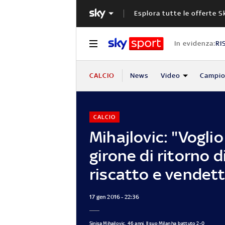
Esplora tutte le offerte S
In evidenza:
RI
CALCIO
News
Video
Campio
CALCIO
Mihajlovic: "Voglio
girone di ritorno d
riscatto e vendet
17 gen 2016 - 22:36
Sinisa Mihajlovic, 46 anni. Il suo Milan ha battuto 2-0