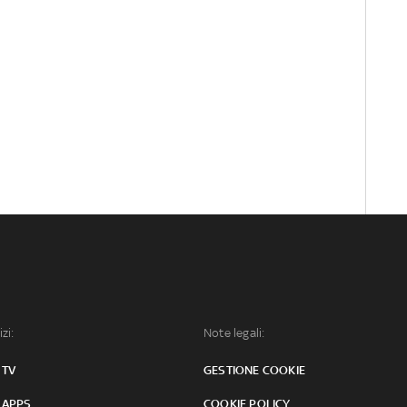
izi:
Note legali:
 TV
GESTIONE COOKIE
 APPS
COOKIE POLICY