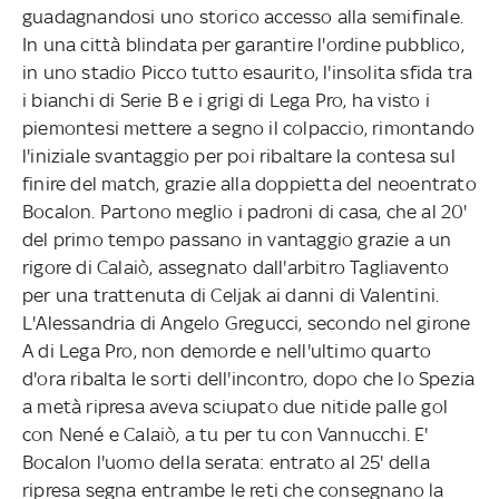
guadagnandosi uno storico accesso alla semifinale.
In una città blindata per garantire l'ordine pubblico,
in uno stadio Picco tutto esaurito, l'insolita sfida tra
i bianchi di Serie B e i grigi di Lega Pro, ha visto i
piemontesi mettere a segno il colpaccio, rimontando
l'iniziale svantaggio per poi ribaltare la contesa sul
finire del match, grazie alla doppietta del neoentrato
Bocalon. Partono meglio i padroni di casa, che al 20'
del primo tempo passano in vantaggio grazie a un
rigore di Calaiò, assegnato dall'arbitro Tagliavento
per una trattenuta di Celjak ai danni di Valentini.
L'Alessandria di Angelo Gregucci, secondo nel girone
A di Lega Pro, non demorde e nell'ultimo quarto
d'ora ribalta le sorti dell'incontro, dopo che lo Spezia
a metà ripresa aveva sciupato due nitide palle gol
con Nené e Calaiò, a tu per tu con Vannucchi. E'
Bocalon l'uomo della serata: entrato al 25' della
ripresa segna entrambe le reti che consegnano la