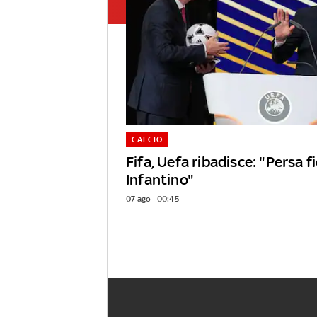
CALCIO
Fifa, Uefa ribadisce: "Persa f
Infantino"
07 ago - 00:45