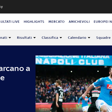
ky
SULTATI LIVE
HIGHLIGHTS
MERCATO
AMICHEVOLI
EUROPEI 
nati
Risultati
Classifica
Calendario
Squadre
marcano a
se