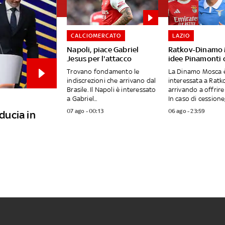
CALCIOMERCATO
LAZIO
Napoli, piace Gabriel
Ratkov-Dinamo 
Jesus per l'attacco
idee Pinamonti 
Trovano fondamento le
La Dinamo Mosca 
indiscrezioni che arrivano dal
interessata a Ratko
Brasile. Il Napoli è interessato
arrivando a offrire 
a Gabriel...
In caso di cessione, 
07 ago - 00:13
06 ago - 23:59
iducia in