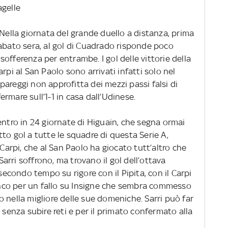
agelle
 Nella giornata del grande duello a distanza, prima
sabato sera, al gol di Cuadrado risponde poco
offerenza per entrambe. I gol delle vittorie della
rpi al San Paolo sono arrivati infatti solo nel
areggi non approfitta dei mezzi passi falsi di
fermare sull’1-1 in casa dall’Udinese.
entro in 24 giornate di Higuain, che segna ormai
to gol a tutte le squadre di questa Serie A,
 Carpi, che al San Paolo ha giocato tutt’altro che
 Sarri soffrono, ma trovano il gol dell’ottava
 secondo tempo su rigore con il Pipita, con il Carpi
ianco per un fallo su Insigne che sembra commesso
 nella migliore delle sue domeniche. Sarri può far
 senza subire reti e per il primato confermato alla