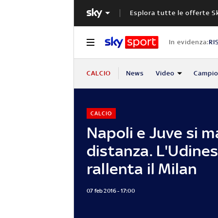
Esplora tutte le offerte S
In evidenza:
RI
CALCIO
News
Video
Campio
CALCIO
Napoli e Juve si 
distanza. L'Udine
rallenta il Milan
07 feb 2016 - 17:00