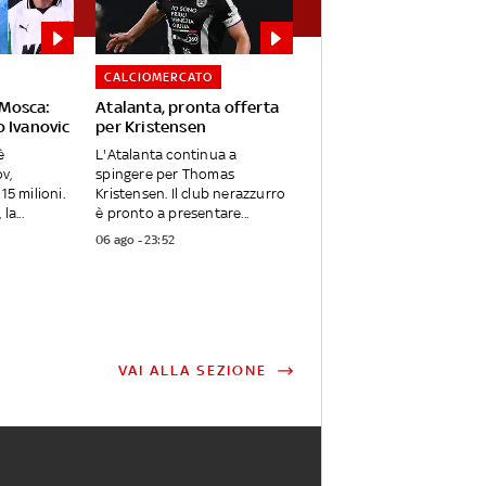
CALCIOMERCATO
Mosca:
Atalanta, pronta offerta
o Ivanovic
per Kristensen
è
L'Atalanta continua a
v,
spingere per Thomas
15 milioni.
Kristensen. Il club nerazzurro
la...
è pronto a presentare...
06 ago - 23:52
VAI ALLA SEZIONE