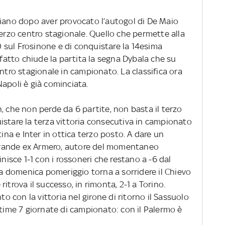
biano dopo aver provocato l’autogol di De Maio
terzo centro stagionale. Quello che permette alla
-0 sul Frosinone e di conquistare la 14esima
 fatto chiude la partita la segna Dybala che su
entro stagionale in campionato. La classifica ora
apoli è già cominciata.
n, che non perde da 6 partite, non basta il terzo
istare la terza vittoria consecutiva in campionato
tina e Inter in ottica terzo posto. A dare un
l grande ex Armero, autore del momentaneo
inisce 1-1 con i rossoneri che restano a -6 dal
lla domenica pomeriggio torna a sorridere il Chievo
itrova il successo, in rimonta, 2-1 a Torino.
con la vittoria nel girone di ritorno il Sassuolo
ltime 7 giornate di campionato: con il Palermo è