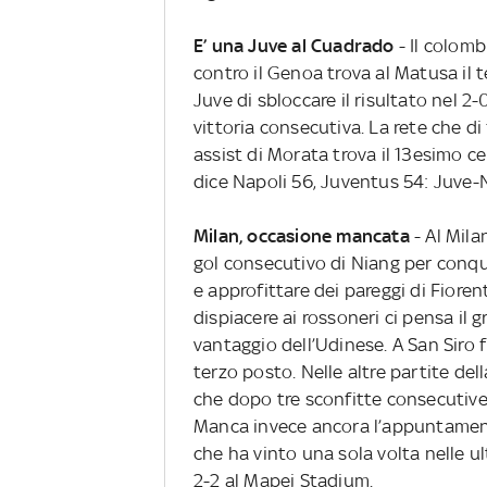
E’ una Juve al Cuadrado
- Il colom
contro il Genoa trova al Matusa il 
Juve di sbloccare il risultato nel 2
vittoria consecutiva. La rete che di
assist di Morata trova il 13esimo c
dice Napoli 56, Juventus 54: Juve-N
Milan, occasione mancata
- Al Mila
gol consecutivo di Niang per conqu
e approfittare dei pareggi di Fioren
dispiacere ai rossoneri ci pensa i
vantaggio dell’Udinese. A San Siro f
terzo posto. Nelle altre partite de
che dopo tre sconfitte consecutive r
Manca invece ancora l’appuntamento 
che ha vinto una sola volta nelle u
2-2 al Mapei Stadium.