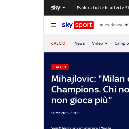
Esplora tutte le offerte S
In evidenza:
RI
CALCIO
News
Video
Campio
CALCIO
Mihajlovic: "Milan
Champions. Chi no
non gioca più"
14 feb 2016 - 15:06
Sinisa Mihajlovic infuriato a fine gara: il Milan ha