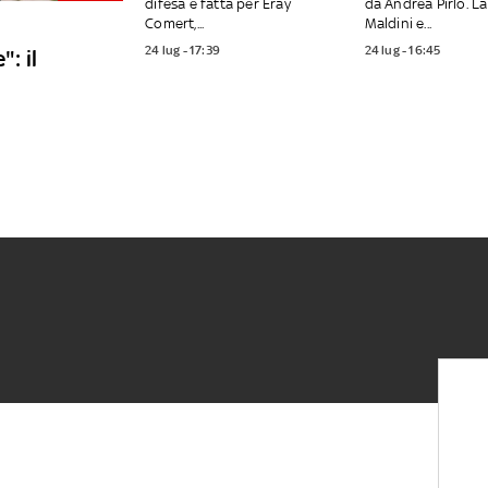
difesa è fatta per Eray
da Andrea Pirlo. La
Comert,...
Maldini e...
24 lug - 17:39
24 lug - 16:45
: il