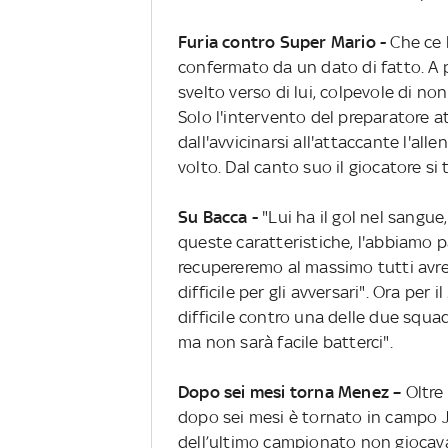
Furia contro Super Mario -
Che ce l
confermato da un dato di fatto. A pa
svelto verso di lui, colpevole di no
Solo l'intervento del preparatore 
dall'avvicinarsi all'attaccante l'all
volto. Dal canto suo il giocatore si
Su Bacca -
"Lui ha il gol nel sangu
queste caratteristiche, l'abbiamo 
recupereremo al massimo tutti avre
difficile per gli avversari". Ora per 
difficile contro una delle due squ
ma non sarà facile batterci".
Dopo sei mesi torna Menez –
Oltre 
dopo sei mesi è tornato in campo 
dell’ultimo campionato non giocava 