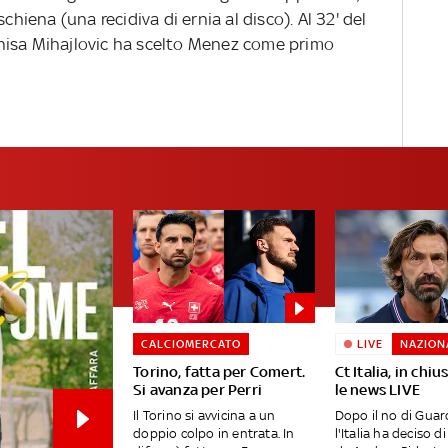
chiena (una recidiva di ernia al disco). Al 32' del
nisa Mihajlovic ha scelto Menez come primo
CALCIOMERCATO
LIVE
NAZION
Torino, fatta per Comert.
Ct Italia, in chiu
Si avanza per Perri
le news LIVE
Il Torino si avvicina a un
Dopo il no di Guard
doppio colpo in entrata. In
l'Italia ha deciso di