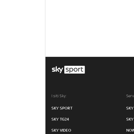
I siti Sky:
Serv
SKY SPORT
SKY
SKY TG24
SKY
SKY VIDEO
NO