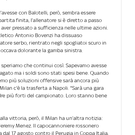
’avesse con Balotelli, però, sembra essere
rtita finita, l’allenatore si è diretto a passo
n aver pressato a sufficienza nelle ultime azioni.
atletico Antonio Bovenzi ha dissuaso
enatore serbo, rientrato negli spogliatoi scuro in
 toccava dolorante la gamba sinistra.
e, speriamo che continui così. Sapevamo avesse
pagato ma i soldi sono stati spesi bene. Quando
mo più soluzioni offensive sarà ancora più
il Milan c'è la trasferta a Napoli. "Sarà una gara
adre più forti del campionato. Loro stanno bene
alla vittoria, però, il Milan ha un’altra notizia:
Jeremy Menez. Il capocannoniere rossonero
dal 17 agosto contro il Perugia in Coppa Italia,