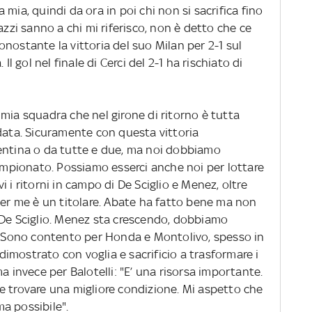
mia, quindi da ora in poi chi non si sacrifica fino
azzi sanno a chi mi riferisco, non è detto che ce
 nonostante la vittoria del suo Milan per 2-1 sul
Il gol nel finale di Cerci del 2-1 ha rischiato di
a mia squadra che nel girone di ritorno è tutta
data. Sicuramente con questa vittoria
entina o da tutte e due, ma noi dobbiamo
campionato. Possiamo esserci anche noi per lottare
 i ritorni in campo di De Sciglio e Menez, oltre
per me è un titolare. Abate ha fatto bene ma non
 De Sciglio. Menez sta crescendo, dobbiamo
e. Sono contento per Honda e Montolivo, spesso in
imostrato con voglia e sacrificio a trasformare i
a invece per Balotelli: "E’ una risorsa importante.
e trovare una migliore condizione. Mi aspetto che
ma possibile".