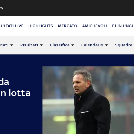
ky
SULTATI LIVE
HIGHLIGHTS
MERCATO
AMICHEVOLI
F1 IN UNG
nati
Risultati
Classifica
Calendario
Squadre
 da
n lotta