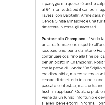
il pareggio ma questo è anche colpa 
al 94° non vedrà più il campo: i rag
l'avessi con Balotelli". A fine gara,
Genoa, Sinisa Mihajlovic è una furia. 
rimettere in corsa gli avversari.
Puntare alla Champions
- " Vedo l
un'altra formazione rispetto all'an
recupereremo punti da Inter o Fior
continuare così fino alla fine del 
per un posto in Champions". Positivi
che la prova di Honda: "De Sciglio 
era disponibile, ma ero sereno con
cercare di rimetterlo in condizion
passato contestati, ma che hanno d
fischi in applausi". Qualche problem
Viene da un lungo infortunio e dev
si alleni bene e torni in forma il pri