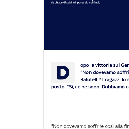
rischiato di subire il pareggio nel finale
D
opo la vittoria sul Gen
"Non dovevamo soffrir
Balotelli? I ragazzi lo
posto: "Sì, ce ne sono. Dobbiamo c
"Non dovevamo soffrire così alla fi