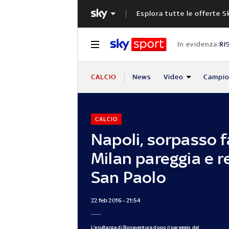
Esplora tutte le offerte S
In evidenza:
RI
CALCIO
News
Video
Campio
CALCIO
Napoli, sorpasso fal
Milan pareggia e re
San Paolo
22 feb 2016 - 21:54
L'esultanza di Bonaventura dopo il pareggio del