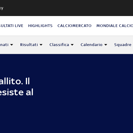
ky
SULTATI LIVE
HIGHLIGHTS
CALCIOMERCATO
MONDIALE CALCI
nati
Risultati
Classifica
Calendario
Squadre
lito. Il
siste al