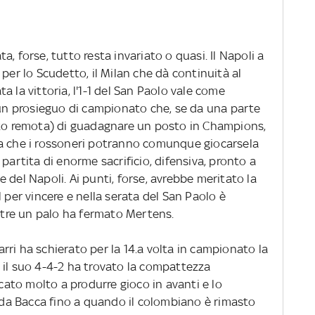
, forse, tutto resta invariato o quasi. Il Napoli a
per lo Scudetto, il Milan che dà continuità al
 la vittoria, l'1-1 del San Paolo vale come
r un prosieguo di campionato che, se da una parte
sto remota) di guadagnare un posto in Champions,
za che i rossoneri potranno comunque giocarsela
partita di enorme sacrificio, difensiva, pronto a
 del Napoli. Ai punti, forse, avrebbe meritato la
 per vincere e nella serata del San Paolo è
tre un palo ha fermato Mertens.
ri ha schierato per la 14.a volta in campionato la
 il suo 4-4-2 ha trovato la compattezza
icato molto a produrre gioco in avanti e lo
i da Bacca fino a quando il colombiano è rimasto