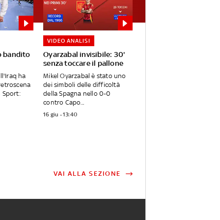
VIDEO ANALISI
o bandito
Oyarzabal invisibile: 30'
senza toccare il pallone
ll'Iraq ha
Mikel Oyarzabal è stato uno
retroscena
dei simboli delle difficoltà
o Sport:
della Spagna nello 0-0
contro Capo...
16 giu - 13:40
VAI ALLA SEZIONE