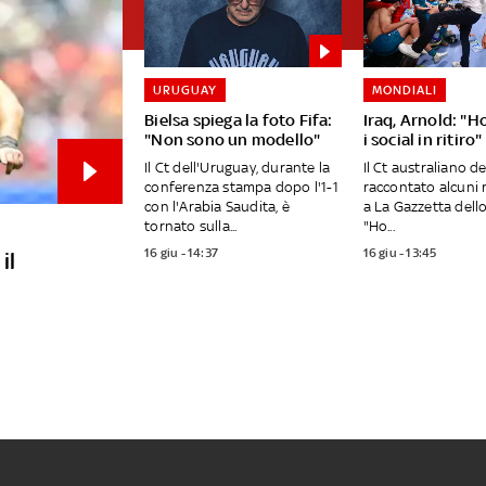
URUGUAY
MONDIALI
Bielsa spiega la foto Fifa:
Iraq, Arnold: "H
"Non sono un modello"
i social in ritiro"
Il Ct dell'Uruguay, durante la
Il Ct australiano de
conferenza stampa dopo l'1-1
raccontato alcuni 
con l'Arabia Saudita, è
a La Gazzetta dell
tornato sulla...
"Ho...
16 giu - 14:37
16 giu - 13:45
il