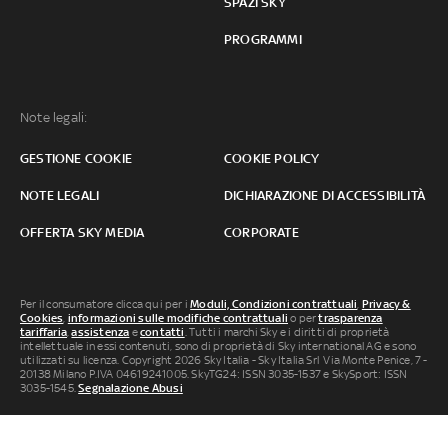
SPAZI SKY
PROGRAMMI
Note legali:
GESTIONE COOKIE
COOKIE POLICY
NOTE LEGALI
DICHIARAZIONE DI ACCESSIBILITÀ
OFFERTA SKY MEDIA
CORPORATE
Per il consumatore clicca qui per i
Moduli, Condizioni contrattuali
,
Privacy &
Cookies
,
informazioni sulle modifiche contrattuali
o per
trasparenza
tariffaria
,
assistenza
e
contatti
. Tutti i marchi Sky e i diritti di proprietà
intellettuale in essi contenuti, sono di proprietà di Sky international AG e sono
utilizzati su licenza. Copyright 2026 Sky Italia - Sky Italia Srl Via Monte Penice, 7 -
20138 Milano P.IVA 04619241005. SkyTG24: ISSN 3035-1537 e SkySport: ISSN
3035-1545.
Segnalazione Abusi