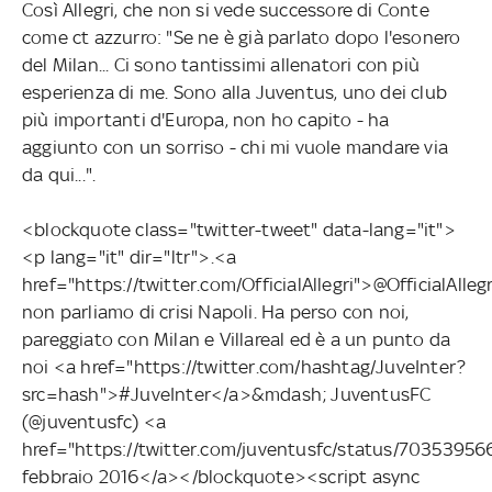
Così Allegri, che non si vede successore di Conte
come ct azzurro: "Se ne è già parlato dopo l'esonero
del Milan... Ci sono tantissimi allenatori con più
esperienza di me. Sono alla Juventus, uno dei club
più importanti d'Europa, non ho capito - ha
aggiunto con un sorriso - chi mi vuole mandare via
da qui...".
<blockquote class="twitter-tweet" data-lang="it">
<p lang="it" dir="ltr">.<a
href="https://twitter.com/OfficialAllegri">@OfficialAlleg
non parliamo di crisi Napoli. Ha perso con noi,
pareggiato con Milan e Villareal ed è a un punto da
noi <a href="https://twitter.com/hashtag/JuveInter?
src=hash">#JuveInter</a>&mdash; JuventusFC
(@juventusfc) <a
href="https://twitter.com/juventusfc/status/703539
febbraio 2016</a></blockquote><script async