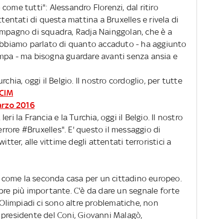
come tutti": Alessandro Florenzi, dal ritiro
ttentati di questa mattina a Bruxelles e rivela di
ompagno di squadra, Radja Nainggolan, che è a
"Abbiamo parlato di quanto accaduto - ha aggiunto
mpa - ma bisogna guardare avanti senza ansia e
Turchia, oggi il Belgio. Il nostro cordoglio, per tutte
CIM
arzo 2016
 Ieri la Francia e la Turchia, oggi il Belgio. Il nostro
errore #Bruxelles". E' questo il messaggio di
itter, alle vittime degli attentati terroristici a
è come la seconda casa per un cittadino europeo.
pre più importante. C'è da dare un segnale forte
e Olimpiadi ci sono altre problematiche, non
 presidente del Coni, Giovanni Malagò,