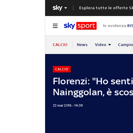
Esplora tutte le offerte S
In evidenza:
RI
CALCIO
News
Video
Campio
CALCIO
Florenzi: "Ho sent
Nainggolan, è sco
22 mar 2016 - 14:39