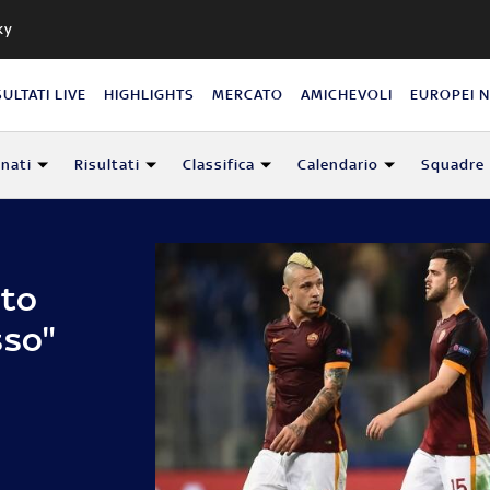
ky
SULTATI LIVE
HIGHLIGHTS
MERCATO
AMICHEVOLI
EUROPEI 
nati
Risultati
Classifica
Calendario
Squadre
ito
sso"