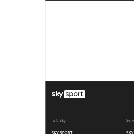
I siti Sky:
Serv
SKY SPORT
SKY