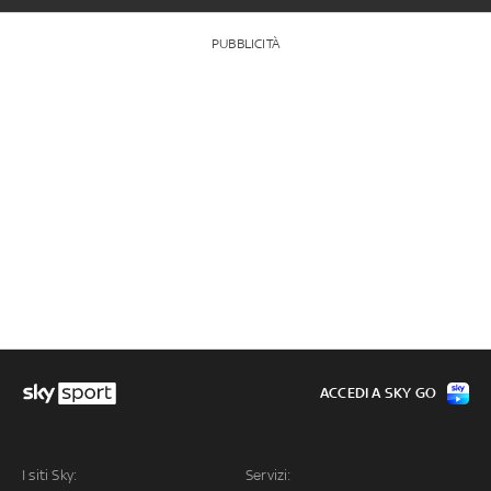
PUBBLICITÀ
ACCEDI A SKY GO
I siti Sky:
Servizi: