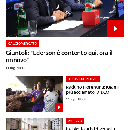
CALCIOMERCATO
Giuntoli: "Ederson è contento qui, ora il
rinnovo"
14 lug - 18:15
TIFOSI AL RITIRO
Raduno Fiorentina: Kean il
più acclamato. VIDEO
14 lug - 18:05
MILANO
Inchiesta arbitri verso la