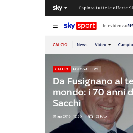
Esplora tutte le offerte S
In evidenza:
RI
CALCIO
News
Video
Campio
CALCIO
FOTOGALLERY
Da Fusignano al te
mondo: i 70 anni d
Sacchi
01 apr 2016 - 12:30
32 foto