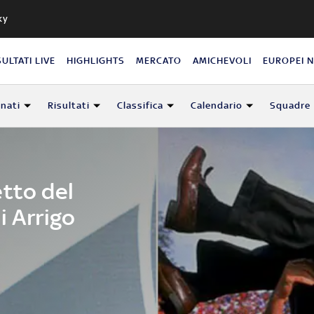
ky
SULTATI LIVE
HIGHLIGHTS
MERCATO
AMICHEVOLI
EUROPEI 
nati
Risultati
Classifica
Calendario
Squadre
tto del
i Arrigo