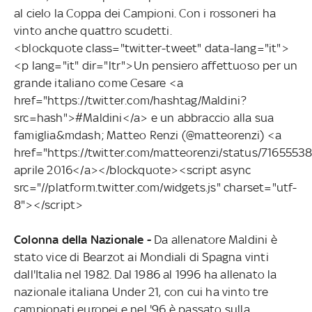
al cielo la Coppa dei Campioni. Con i rossoneri ha
vinto anche quattro scudetti.
<blockquote class="twitter-tweet" data-lang="it">
<p lang="it" dir="ltr">Un pensiero affettuoso per un
grande italiano come Cesare <a
href="https://twitter.com/hashtag/Maldini?
src=hash">#Maldini</a> e un abbraccio alla sua
famiglia&mdash; Matteo Renzi (@matteorenzi) <a
href="https://twitter.com/matteorenzi/status/716555
aprile 2016</a></blockquote><script async
src="//platform.twitter.com/widgets.js" charset="utf-
8"></script>
Colonna della Nazionale -
Da allenatore Maldini è
stato vice di Bearzot ai Mondiali di Spagna vinti
dall'Italia nel 1982. Dal 1986 al 1996 ha allenato la
nazionale italiana Under 21, con cui ha vinto tre
campionati europei e nel '96 è passato sulla