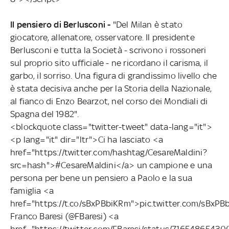
Il pensiero di Berlusconi -
"Del Milan è stato
giocatore, allenatore, osservatore. Il presidente
Berlusconi e tutta la Società - scrivono i rossoneri
sul proprio sito ufficiale - ne ricordano il carisma, il
garbo, il sorriso. Una figura di grandissimo livello che
è stata decisiva anche per la Storia della Nazionale,
al fianco di Enzo Bearzot, nel corso dei Mondiali di
Spagna del 1982".
<blockquote class="twitter-tweet" data-lang="it">
<p lang="it" dir="ltr">Ci ha lasciato <a
href="https://twitter.com/hashtag/CesareMaldini?
src=hash">#CesareMaldini</a> un campione e una
persona per bene un pensiero a Paolo e la sua
famiglia <a
href="https://t.co/sBxPBbiKRm">pic.twitter.com/sBx
Franco Baresi (@FBaresi) <a
href="https://twitter.com/FBaresi/status/716548654