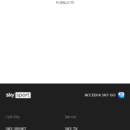
PUBBLICITÀ
ACCEDI A SKY GO
I siti Sky:
Servizi:
SKY SPORT
SKY TV