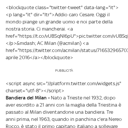
<blockquote class="twitter-tweet" data-lang="it">
<p lang="it" dir="ltr">Addio caro Cesare. Oggi il
mondo piange un grande uomo e noi parte della
nostra storia. Ci mancherai. <a
href="https://t.co/vUBSqNI6pU">pic.twitter.com/vUB
</p>&mdash; AC Milan (@acmilan) <a
href="https://twitter.com/acmilan/status/716532965
aprile 2016</a></blockquote>
PUBBLICITÀ
<script async src="//platform.twitter.com/widgets.js"
charset="utf-8"></script>
Bandiera del Milan -
Nato a Trieste nel 1932, dopo
aver esordito a 21 anni con la maglia della Triestina è
passato al Milan diventandone una bandiera. Tre
anni prima, nel 1963, quando in panchina c'era Nereo
Rocco, è stato il primo capitano italiano a sollevare