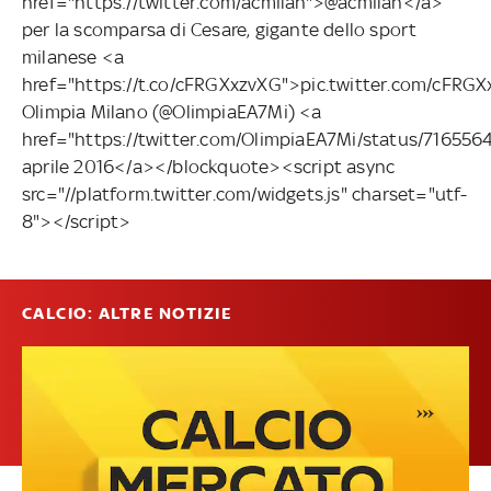
href="https://twitter.com/acmilan">@acmilan</a>
per la scomparsa di Cesare, gigante dello sport
milanese <a
href="https://t.co/cFRGXxzvXG">pic.twitter.com/cFR
Olimpia Milano (@OlimpiaEA7Mi) <a
href="https://twitter.com/OlimpiaEA7Mi/status/7165
aprile 2016</a></blockquote><script async
src="//platform.twitter.com/widgets.js" charset="utf-
8"></script>
CALCIO: ALTRE NOTIZIE