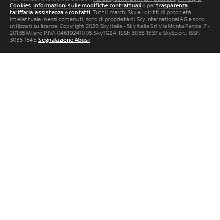
Cookies
,
informazioni sulle modifiche contrattuali
o per
trasparenza
tariffaria
,
assistenza
e
contatti
. Tutti i marchi Sky e i diritti di proprietà
intellettuale in essi contenuti, sono di proprietà di Sky international AG e sono
utilizzati su licenza. Copyright 2026 Sky Italia - Sky Italia Srl Via Monte Penice, 7 -
20138 Milano P.IVA 04619241005. SkyTG24: ISSN 3035-1537 e SkySport: ISSN
3035-1545.
Segnalazione Abusi