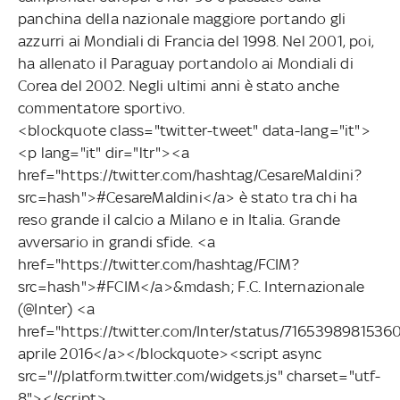
panchina della nazionale maggiore portando gli
azzurri ai Mondiali di Francia del 1998. Nel 2001, poi,
ha allenato il Paraguay portandolo ai Mondiali di
Corea del 2002. Negli ultimi anni è stato anche
commentatore sportivo.
<blockquote class="twitter-tweet" data-lang="it">
<p lang="it" dir="ltr"><a
href="https://twitter.com/hashtag/CesareMaldini?
src=hash">#CesareMaldini</a> è stato tra chi ha
reso grande il calcio a Milano e in Italia. Grande
avversario in grandi sfide. <a
href="https://twitter.com/hashtag/FCIM?
src=hash">#FCIM</a>&mdash; F.C. Internazionale
(@Inter) <a
href="https://twitter.com/Inter/status/716539898153
aprile 2016</a></blockquote><script async
src="//platform.twitter.com/widgets.js" charset="utf-
8"></script>