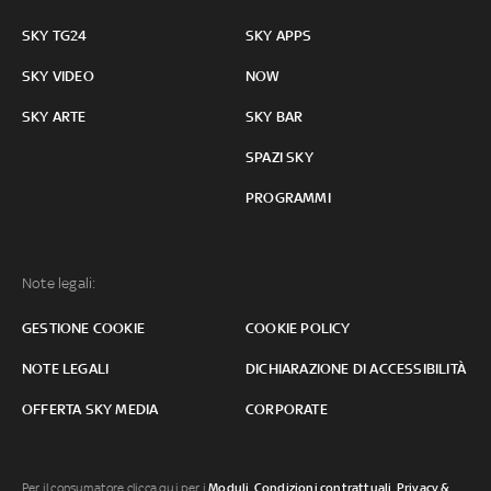
SKY TG24
SKY APPS
SKY VIDEO
NOW
SKY ARTE
SKY BAR
SPAZI SKY
PROGRAMMI
Note legali:
GESTIONE COOKIE
COOKIE POLICY
NOTE LEGALI
DICHIARAZIONE DI ACCESSIBILITÀ
OFFERTA SKY MEDIA
CORPORATE
Per il consumatore clicca qui per i
Moduli, Condizioni contrattuali
,
Privacy &