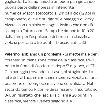
gagliardo. La Samp rimedia un buon pari giocando
buona parte della ripresa in inferiorità
numerica. Match sbloccato al 24' da Ilicic (12 gol in
campionato, di cui 8 su rigore) e pareggio di Ricky
Alvarez con un sinistro angolatissimo che non dà
scampo a Tatarusanu. Samp che rimane in 10 a 20'
dalla fine per l'espulsione di Correa. In classifica i
viola si portano a 56 punti, i blucerchiati a 33.
Palermo, abbiamo un problema -
Si mette male per i
rosanero, in piena zona rossa della classifica. L'1-0
porta la firma di Cacciatore, dopo 5' di gioco; al 27'
Gila pareggia trovando l'ottavo gol stagionale. La
rete dell'attaccante rosanero sembra viziata da una
posizione di fuorigioco ma viene convalidata. Nel
secondo tempo Rigoni e Birsa fissano il risultato sul
3-1, un risultato che lascia i siciliani a 28 punti in
classifica, mentre i veneti salgono a 41.