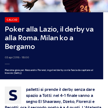
CALCIO
Poker alla Lazio, il derby va
alla Roma. Milan ko a
Bergamo
03 apr 2016 - 18:00
Massima gioia per Alessandro Florenzi, in gol nel derby con la fascia da capitano al
braccio (Getty)
S
palletti si prende il derby senza dare
spazio a Totti: nel 4-1 finale vanno a
segno El Shaarawy, Dzeko, Florenzi e
Perotti: ora il secondo posto è a 4 punti. L'Atalanta