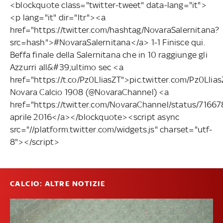
<blockquote class="twitter-tweet" data-lang="it">
<p lang="it" dir="ltr"><a
href="https://twitter.com/hashtag/NovaraSalernitana?
src=hash">#NovaraSalernitana</a> 1-1 Finisce qui.
Beffa finale della Salernitana che in 10 raggiunge gli
Azzurri all&#39;ultimo sec <a
href="https://t.co/Pz0LliasZT">pic.twitter.com/Pz0Lli
Novara Calcio 1908 (@NovaraChannel) <a
href="https://twitter.com/NovaraChannel/status/716
aprile 2016</a></blockquote><script async
src="//platform.twitter.com/widgets.js" charset="utf-
8"></script>
CALCIO: ALTRE NOTIZIE