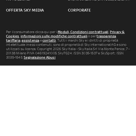
OFFERTA SKY MEDIA
CORPORATE
Per il consumatore clicca qui per i
Moduli, Condizioni contrattuali
,
Privacy &
Cookies
,
informazioni sulle modifiche contrattuali
o per
trasparenza
tariffaria
,
assistenza
e
contatti
. Tutti i marchi Sky e i diritti di proprietà
intellettuale in essi contenuti, sono di proprietà di Sky international AG e sono
utilizzati su licenza. Copyright 2026 Sky Italia - Sky Italia Srl Via Monte Penice, 7 -
20138 Milano P.IVA 04619241005. SkyTG24: ISSN 3035-1537 e SkySport: ISSN
3035-1545.
Segnalazione Abusi