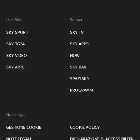
I siti Sky:
Servizi:
SKY SPORT
SKY TV
SKY TG24
SKY APPS
SKY VIDEO
NOW
SKY ARTE
SKY BAR
SPAZI SKY
PROGRAMMI
Note legali:
GESTIONE COOKIE
COOKIE POLICY
NOTE LEGALI
DICHIARAZIONE DI ACCESSIBILITÀ