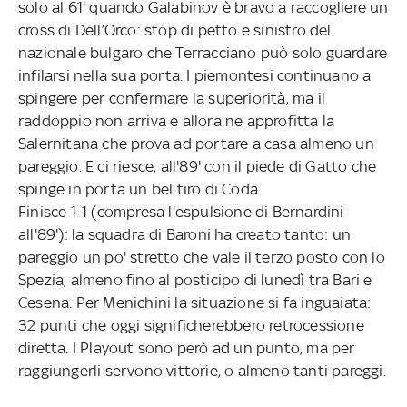
solo al 61’ quando Galabinov è bravo a raccogliere un
cross di Dell’Orco: stop di petto e sinistro del
nazionale bulgaro che Terracciano può solo guardare
infilarsi nella sua porta. I piemontesi continuano a
spingere per confermare la superiorità, ma il
raddoppio non arriva e allora ne approfitta la
Salernitana che prova ad portare a casa almeno un
pareggio. E ci riesce, all'89' con il piede di Gatto che
spinge in porta un bel tiro di Coda.
Finisce 1-1 (compresa l'espulsione di Bernardini
all'89'): la squadra di Baroni ha creato tanto: un
pareggio un po' stretto che vale il terzo posto con lo
Spezia, almeno fino al posticipo di lunedì tra Bari e
Cesena. Per Menichini la situazione si fa inguaiata:
32 punti che oggi significherebbero retrocessione
diretta. I Playout sono però ad un punto, ma per
raggiungerli servono vittorie, o almeno tanti pareggi.