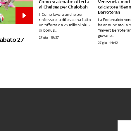
Como scatenato: offerta
Venezuela, morto
al Chelsea per Chalobah
calciatore 18en
Berroteran
Il Como lavora anche per
rinforzare la difesa e ha fatto
La Federcalcio ve
un'offerta da 25 milioni più 2
ha annunciato la m
di bonus...
Yimvert Berroteran.
giovane...
27 giu - 19:37
 sabato 27
27 giu - 14:42