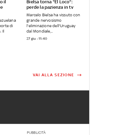
 il
Bielsa torna "El Loco":
ne
perde la pazienza in tv
Marcelo Bielsa ha vissuto con
nezuelana
grande nervosismo
orte di
l'eliminazione dell'Uruguay
 Il
dal Mondiale,...
27 giu - 11:40
VAI ALLA SEZIONE
PUBBLICITÀ