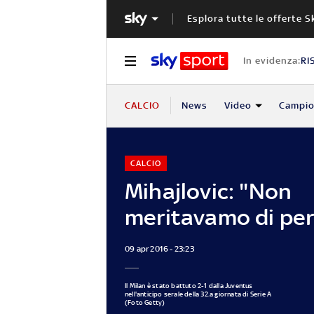
Esplora tutte le offerte S
In evidenza:
RI
CALCIO
News
Video
Campio
CALCIO
Mihajlovic: "Non
meritavamo di per
09 apr 2016 - 23:23
Il Milan è stato battuto 2-1 dalla Juventus
nell'anticipo serale della 32.a giornata di Serie A
(Foto Getty)