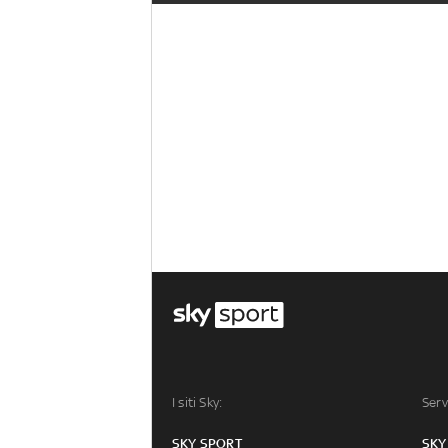
I siti Sky:
Serv
SKY SPORT
SKY