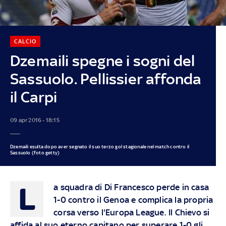
CALCIO
Dzemaili spegne i sogni del
Sassuolo. Pellissier affonda
il Carpi
09 apr 2016 - 18:15
Dzemaili esulta dopo aver segnato il suo terzo gol stagionale nel match contro il
Sassuolo (foto getty)
L
a squadra di Di Francesco perde in casa
1-0 contro il Genoa e complica la propria
corsa verso l'Europa League. Il Chievo si
affida al suo eterno capitano per superare 1-0 gli