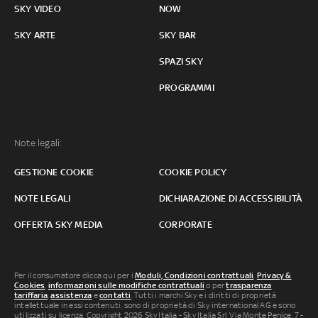
SKY VIDEO
NOW
SKY ARTE
SKY BAR
SPAZI SKY
PROGRAMMI
Note legali:
GESTIONE COOKIE
COOKIE POLICY
NOTE LEGALI
DICHIARAZIONE DI ACCESSIBILITÀ
OFFERTA SKY MEDIA
CORPORATE
Per il consumatore clicca qui per i
Moduli, Condizioni contrattuali
,
Privacy &
Cookies
,
informazioni sulle modifiche contrattuali
o per
trasparenza
tariffaria
,
assistenza
e
contatti
. Tutti i marchi Sky e i diritti di proprietà
intellettuale in essi contenuti, sono di proprietà di Sky international AG e sono
utilizzati su licenza. Copyright 2026 Sky Italia - Sky Italia Srl Via Monte Penice, 7 -