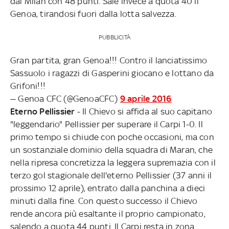
dal Milan con 48 punti. Sale invece a quota 40 il
Genoa, tirandosi fuori dalla lotta salvezza.
PUBBLICITÀ
Gran partita, gran Genoa!!! Contro il lanciatissimo
Sassuolo i ragazzi di Gasperini giocano e lottano da
Grifoni!!!
— Genoa CFC (@GenoaCFC)
9 aprile 2016
Eterno Pellissier
- Il Chievo si affida al suo capitano
"leggendario" Pellissier per superare il Carpi 1-0. Il
primo tempo si chiude con poche occasioni, ma con
un sostanziale dominio della squadra di Maran, che
nella ripresa concretizza la leggera supremazia con il
terzo gol stagionale dell'eterno Pellissier (37 anni il
prossimo 12 aprile), entrato dalla panchina a dieci
minuti dalla fine. Con questo successo il Chievo
rende ancora più esaltante il proprio campionato,
salendo a quota 44 punti. Il Carpi resta in zona