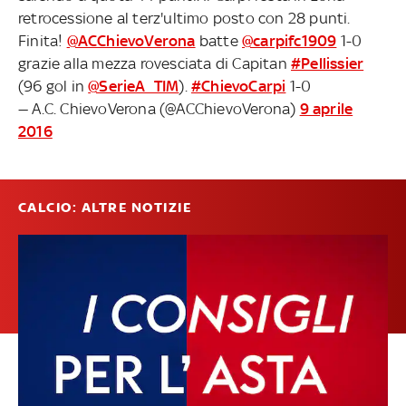
retrocessione al terz'ultimo posto con 28 punti.
Finita!
@ACChievoVerona
batte
@carpifc1909
1-0
grazie alla mezza rovesciata di Capitan
#Pellissier
(96 gol in
@SerieA_TIM
).
#ChievoCarpi
1-0
— A.C. ChievoVerona (@ACChievoVerona)
9 aprile
2016
CALCIO: ALTRE NOTIZIE